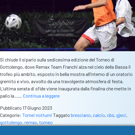
Si chiude il sipario sulla sedicesima edizione del Torneo di
Gottolengo, dove Remax Team Franchi alza nel cielo della Bassa il
trofeo più ambito, esposto in bella mostra all’interno di un oratorio
gremito e vivo, avvolto da una travolgente atmosfera di festa.
L’ultima serata di sfide viene inaugurata dalla finalina che mette in
Remax
palio la……
Continua a leggere
Team
Pubblicato
17 Giugno 2023
Franchi
Categorie:
Tornei notturni
Taggato
bresciano
,
calcio
,
cbs
,
gjeci
,
regina
gottolengo
,
remax
,
torneo
a
Gottolengo,