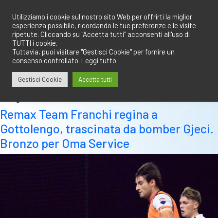
Salta
redazione@calciobresciano.it
349.1834075
al
Utilizziamo i cookie sul nostro sito Web per offrirti la miglior
esperienza possibile, ricordando le tue preferenze e le visite
contenuto
ripetute. Cliccando su "Accetta tutti" acconsenti all'uso di
TUTTI i cookie.
Tuttavia, puoi visitare "Gestisci Cookie" per fornire un
consenso controllato.
Leggi tutto
Abbonati
Accedi
Gestisci Cookie
Accetta tutti
Tag:
remax
Remax Team Franchi regina a
Gottolengo, trascinata da bomber Gjeci.
Bronzo per Oma Service