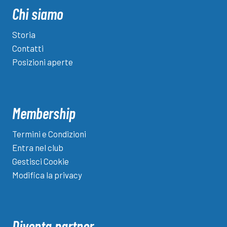
trascinata
Chi siamo
da
bomber
Storia
Gjeci.
Contatti
Bronzo
Posizioni aperte
per
Oma
Service
Membership
Termini e Condizioni
Entra nel club
Gestisci Cookie
Modifica la privacy
Diventa partner