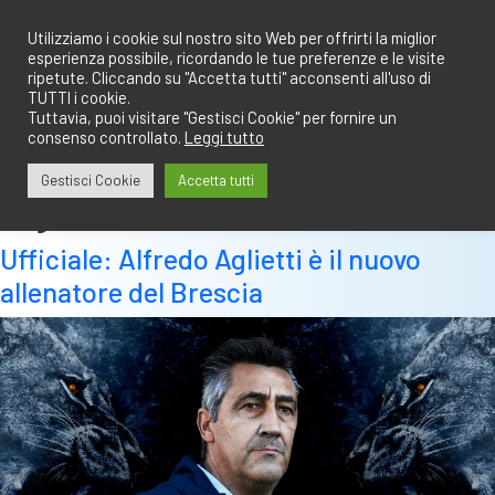
Salta
redazione@calciobresciano.it
349.1834075
al
Utilizziamo i cookie sul nostro sito Web per offrirti la miglior
esperienza possibile, ricordando le tue preferenze e le visite
contenuto
ripetute. Cliccando su "Accetta tutti" acconsenti all'uso di
TUTTI i cookie.
Tuttavia, puoi visitare "Gestisci Cookie" per fornire un
consenso controllato.
Leggi tutto
Abbonati
Accedi
Gestisci Cookie
Accetta tutti
Tag:
sciuto
Ufficiale: Alfredo Aglietti è il nuovo
allenatore del Brescia