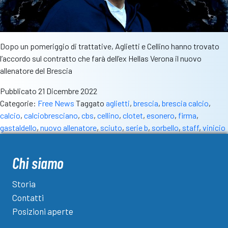
Dopo un pomeriggio di trattative, Aglietti e Cellino hanno trovato
l’accordo sul contratto che farà dell’ex Hellas Verona il nuovo
allenatore del Brescia
Pubblicato
21 Dicembre 2022
Categorie:
Free News
Taggato
aglietti
,
brescia
,
brescia calcio
,
calcio
,
calciobresciano
,
cbs
,
cellino
,
clotet
,
esonero
,
firma
,
gastaldello
,
nuovo allenatore
,
sciuto
,
serie b
,
sorbello
,
staff
,
vinicio
Chi siamo
Storia
Contatti
Posizioni aperte