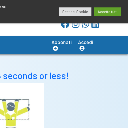
redazione@calciobresciano.it
349.1834075
o su
Gestisci Cookie
Accetta tutti
Abbonati
Accedi
8 seconds or less!