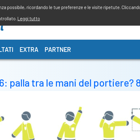
enza possibile, ricordando le tue preferenze e le visite ripetute. Cliccand
ntrollato.
Leggi tutto
LTATI
EXTRA
PARTNER
 palla tra le mani del portiere? 