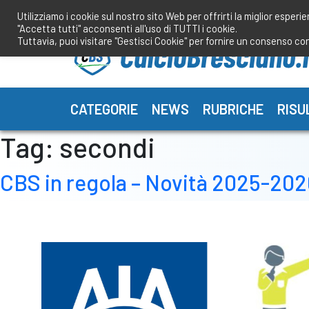
Salta
Utilizziamo i cookie sul nostro sito Web per offrirti la miglior esperi
al
"Accetta tutti" acconsenti all'uso di TUTTI i cookie.
contenuto
Tuttavia, puoi visitare "Gestisci Cookie" per fornire un consenso co
CATEGORIE
NEWS
RUBRICHE
RISU
Tag:
secondi
CBS in regola – Novità 2025-2026: