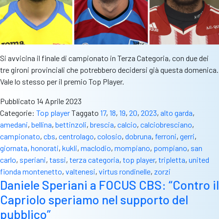
Si avvicina il finale di campionato in Terza Categoria, con due dei
tre gironi provinciali che potrebbero decidersi già questa domenica.
Vale lo stesso per il premio Top Player.
Pubblicato
14 Aprile 2023
Categorie:
Top player
Taggato
17
,
18
,
19
,
20
,
2023
,
alto garda
,
amedani
,
bellina
,
bettinzoli
,
brescia
,
calcio
,
calciobresciano
,
campionato
,
cbs
,
centrolago
,
colosio
,
dobruna
,
ferroni
,
gerri
,
giornata
,
honorati
,
kukli
,
maclodio
,
mompiano
,
pompiano
,
san
carlo
,
speriani
,
tassi
,
terza categoria
,
top player
,
tripletta
,
united
fionda montenetto
,
valtenesi
,
virtus rondinelle
,
zorzi
Daniele Speriani a FOCUS CBS: “Contro il
Capriolo speriamo nel supporto del
pubblico”