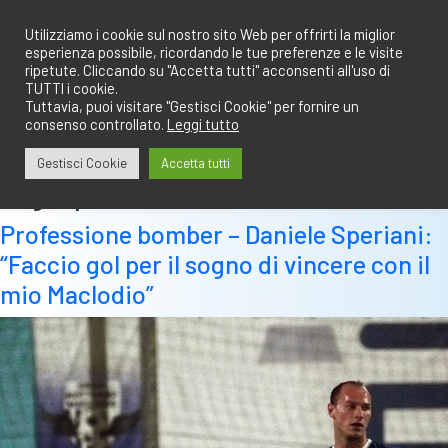
Salta
redazione@calciobresciano.it
349.1834075
al
Utilizziamo i cookie sul nostro sito Web per offrirti la miglior
esperienza possibile, ricordando le tue preferenze e le visite
contenuto
ripetute. Cliccando su "Accetta tutti" acconsenti all'uso di
TUTTI i cookie.
Tuttavia, puoi visitare "Gestisci Cookie" per fornire un
consenso controllato.
Leggi tutto
Abbonati
Accedi
Gestisci Cookie
Accetta tutti
Tag:
speriani
Professione bomber – Daniele Speriani:
“Faccio gol per il sogno di vincere con il
mio Maclodio”