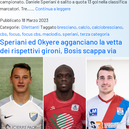
campionato, Daniele Speriani è salito a quota 13 gol nella classifica
Daniele
marcatori. Tre……
Continua a leggere
Speriani
Pubblicato
18 Marzo 2023
a
Categorie:
Dilettanti
Taggato
bresciano
,
calcio
,
calciobresciano
,
FOCUS
cbs
,
focus
,
focus cbs
,
maclodio
,
speriani
,
terza categoria
CBS:
Speriani ed Okyere agganciano la vetta
“Contro
dei rispettivi gironi, Bosis scappa via
il
Capriolo
speriamo
nel
supporto
del
pubblico”