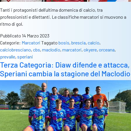
Tanti i protagonisti dell’ultima domenica di calcio, tra
professionisti e dilettanti. Le classifiche marcatori si muovono a
ritmo di gol.
Pubblicato
14 Marzo 2023
Categorie:
Marcatori
Taggato
bosis
,
brescia
,
calcio
,
calciobresciano
,
cbs
,
maclodio
,
marcatori
,
okyere
,
orceana
,
prevalle
,
speriani
Terza Categoria: Diaw difende e attacca,
Speriani cambia la stagione del Maclodio