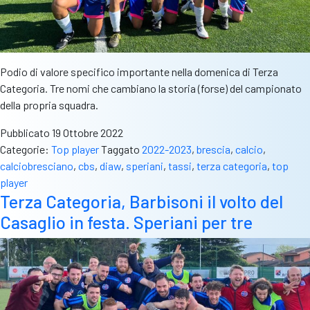
Podio di valore specifico importante nella domenica di Terza
Categoria. Tre nomi che cambiano la storia (forse) del campionato
della propria squadra.
Pubblicato
19 Ottobre 2022
Categorie:
Top player
Taggato
2022-2023
,
brescia
,
calcio
,
calciobresciano
,
cbs
,
diaw
,
speriani
,
tassi
,
terza categoria
,
top
player
Terza Categoria, Barbisoni il volto del
Casaglio in festa. Speriani per tre