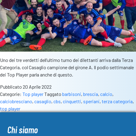
Uno dei tre verdetti dell’ultimo turno dei dilettanti arriva dalla Terza
Categoria, col Casaglio campione del girone A. Il podio settimanale
dei Top Player parla anche di questo.
Pubblicato
20 Aprile 2022
Categorie:
Top player
Taggato
barbisoni
,
brescia
,
calcio
,
calciobresciano
,
casaglio
,
cbs
,
cinquetti
,
speriani
,
terza categoria
,
top player
Chi siamo