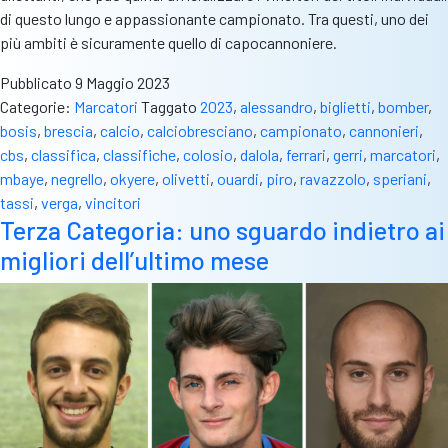
di questo lungo e appassionante campionato. Tra questi, uno dei
più ambiti è sicuramente quello di capocannoniere.
Pubblicato
9 Maggio 2023
Categorie:
Marcatori
Taggato
2023
,
alessandro
,
biglietti
,
bomber
,
bosis
,
brescia
,
calcio
,
calciobresciano
,
campionato
,
cannonieri
,
cbs
,
classifica
,
classifiche
,
colosio
,
dalola
,
ferrari
,
gerri
,
marcatori
,
mbaye
,
negrello
,
okyere
,
olivetti
,
ouardi
,
piro
,
ravazzolo
,
speriani
,
tassi
,
verga
,
vincitori
Terza Categoria: uno sguardo indietro ai
migliori dell’ultimo mese