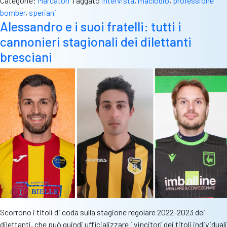
Categorie:
Marcatori
Taggato
intervista
,
maclodio
,
professione
Daniele
bomber
,
speriani
Speriani:
Alessandro e i suoi fratelli: tutti i
“Faccio
cannonieri stagionali dei dilettanti
gol
per
bresciani
il
sogno
di
vincere
con
il
mio
Maclodio”
Scorrono i titoli di coda sulla stagione regolare 2022-2023 dei
dilettanti, che può quindi ufficializzare i vincitori dei titoli individuali