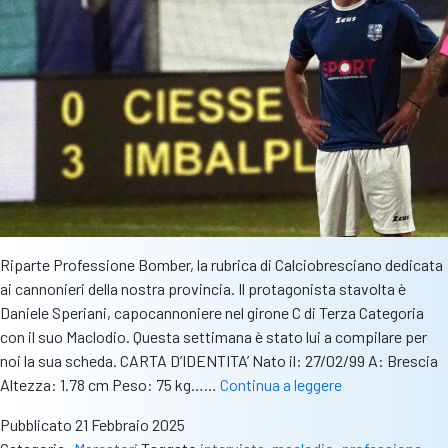
Riparte Professione Bomber, la rubrica di Calciobresciano dedicata
ai cannonieri della nostra provincia. Il protagonista stavolta è
Daniele Speriani, capocannoniere nel girone C di Terza Categoria
con il suo Maclodio. Questa settimana è stato lui a compilare per
noi la sua scheda. CARTA D’IDENTITA’ Nato il: 27/02/99 A: Brescia
Professione
Altezza: 1.78 cm Peso: 75 kg……
Continua a leggere
bomber
Pubblicato
21 Febbraio 2025
–