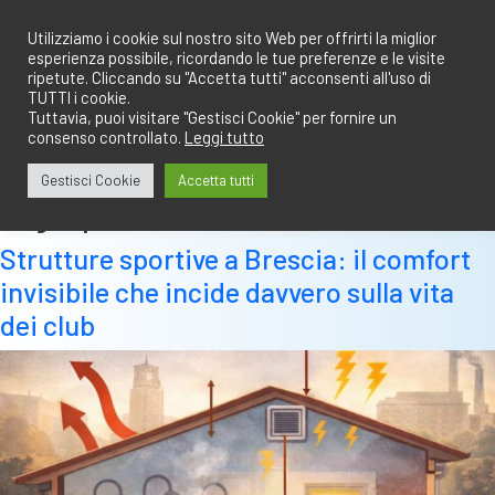
Salta
redazione@calciobresciano.it
349.1834075
al
Utilizziamo i cookie sul nostro sito Web per offrirti la miglior
esperienza possibile, ricordando le tue preferenze e le visite
contenuto
ripetute. Cliccando su "Accetta tutti" acconsenti all'uso di
TUTTI i cookie.
Tuttavia, puoi visitare "Gestisci Cookie" per fornire un
consenso controllato.
Leggi tutto
Abbonati
Accedi
Gestisci Cookie
Accetta tutti
Tag:
sportive
Strutture sportive a Brescia: il comfort
invisibile che incide davvero sulla vita
dei club