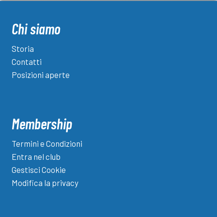
comfort
invisibile
Chi siamo
che
incide
Storia
davvero
Contatti
sulla
Posizioni aperte
vita
dei
club
Membership
Termini e Condizioni
Entra nel club
Gestisci Cookie
Modifica la privacy