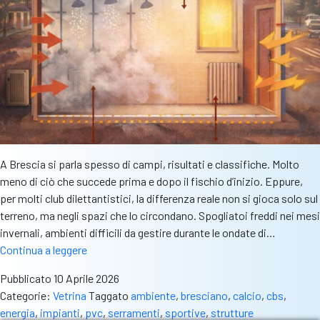
A Brescia si parla spesso di campi, risultati e classifiche. Molto
meno di ciò che succede prima e dopo il fischio d’inizio. Eppure,
per molti club dilettantistici, la differenza reale non si gioca solo sul
terreno, ma negli spazi che lo circondano. Spogliatoi freddi nei mesi
invernali, ambienti difficili da gestire durante le ondate di…
Strutture
Continua a leggere
sportive
Pubblicato
10 Aprile 2026
a
Categorie:
Vetrina
Taggato
ambiente
,
bresciano
,
calcio
,
cbs
,
Brescia:
energia
,
impianti
,
pvc
,
serramenti
,
sportive
,
strutture
il