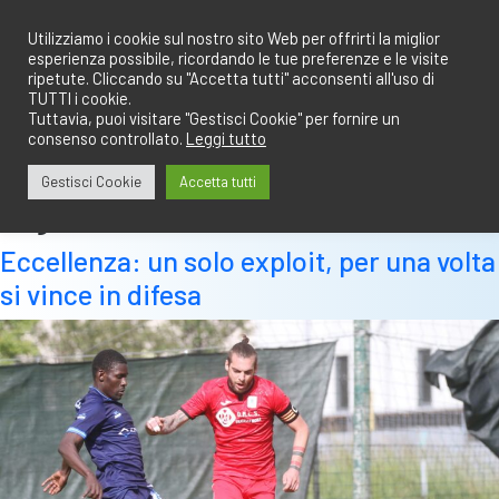
Salta
redazione@calciobresciano.it
349.1834075
al
Utilizziamo i cookie sul nostro sito Web per offrirti la miglior
esperienza possibile, ricordando le tue preferenze e le visite
contenuto
ripetute. Cliccando su "Accetta tutti" acconsenti all'uso di
TUTTI i cookie.
Tuttavia, puoi visitare "Gestisci Cookie" per fornire un
consenso controllato.
Leggi tutto
Abbonati
Accedi
Gestisci Cookie
Accetta tutti
Tag:
stankovic
Eccellenza: un solo exploit, per una volta
si vince in difesa