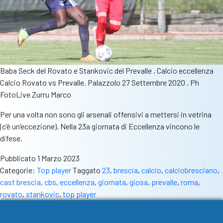
Baba Seck del Rovato e Stankovic del Prevalle , Calcio eccellenza
Calcio Rovato vs Prevalle. Palazzolo 27 Settembre 2020 . Ph
FotoLive Zurru Marco
Per una volta non sono gli arsenali offensivi a mettersi in vetrina
(c’è un’eccezione). Nella 23a giornata di Eccellenza vincono le
difese.
Pubblicato
1 Marzo 2023
Categorie:
Top player
Taggato
23
,
brescia
,
calcio
,
calciobresciano
,
cast brescia
,
cbs
,
eccellenza
,
giornata
,
giosa
,
prevalle
,
roma
,
rovato
,
stankovic
,
top player