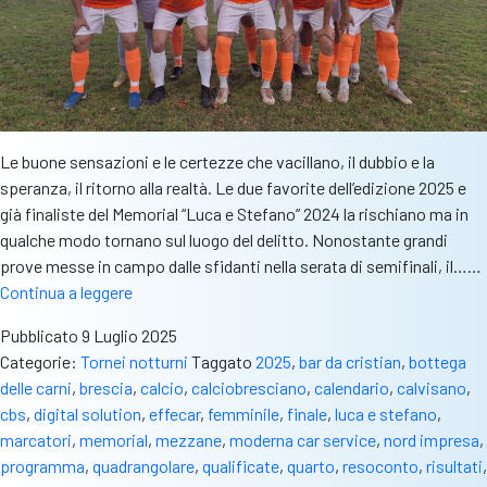
Le buone sensazioni e le certezze che vacillano, il dubbio e la
speranza, il ritorno alla realtà. Le due favorite dell’edizione 2025 e
già finaliste del Memorial “Luca e Stefano” 2024 la rischiano ma in
qualche modo tornano sul luogo del delitto. Nonostante grandi
prove messe in campo dalle sfidanti nella serata di semifinali, il……
Mezzane:
Continua a leggere
un
Pubblicato
9 Luglio 2025
anno
Categorie:
Tornei notturni
Taggato
2025
,
bar da cristian
,
bottega
dopo,
delle carni
,
brescia
,
calcio
,
calciobresciano
,
calendario
,
calvisano
,
la
cbs
,
digital solution
,
effecar
,
femminile
,
finale
,
luca e stefano
,
finale
marcatori
,
memorial
,
mezzane
,
moderna car service
,
nord impresa
,
sarà
programma
,
quadrangolare
,
qualificate
,
quarto
,
resoconto
,
risultati
,
ancora