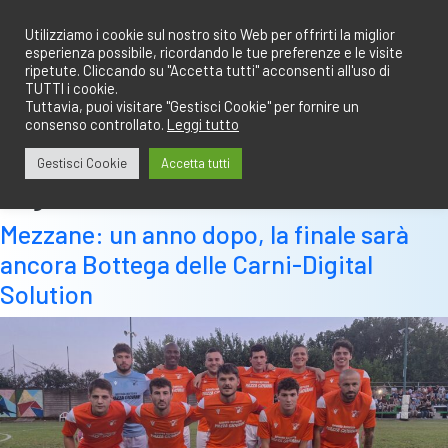
Salta
redazione@calciobresciano.it
349.1834075
al
Utilizziamo i cookie sul nostro sito Web per offrirti la miglior
esperienza possibile, ricordando le tue preferenze e le visite
contenuto
ripetute. Cliccando su "Accetta tutti" acconsenti all'uso di
TUTTI i cookie.
Tuttavia, puoi visitare "Gestisci Cookie" per fornire un
consenso controllato.
Leggi tutto
Abbonati
Accedi
Gestisci Cookie
Accetta tutti
Tag:
terzo
Mezzane: un anno dopo, la finale sarà
ancora Bottega delle Carni-Digital
Solution