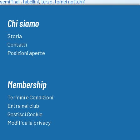
semifinali
,
tabellini
,
terzo
,
tornei notturni
Bottega
delle
Carni-
Chi siamo
Digital
Solution
Storia
Contatti
Posizioni aperte
Membership
Termini e Condizioni
Entra nel club
Gestisci Cookie
Modifica la privacy