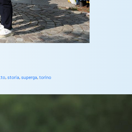
tto
,
storia
,
superga
,
torino