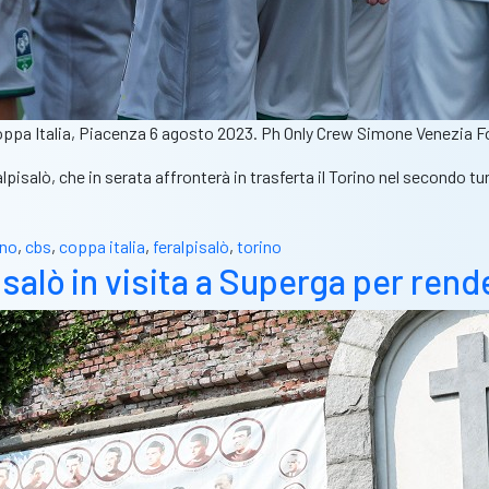
a coppa Italia, Piacenza 6 agosto 2023. Ph Only Crew Simone Venezia F
alpisalò, che in serata affronterà in trasferta il Torino nel secondo t
ano
,
cbs
,
coppa italia
,
feralpisalò
,
torino
alpisalò in visita a Superga per r