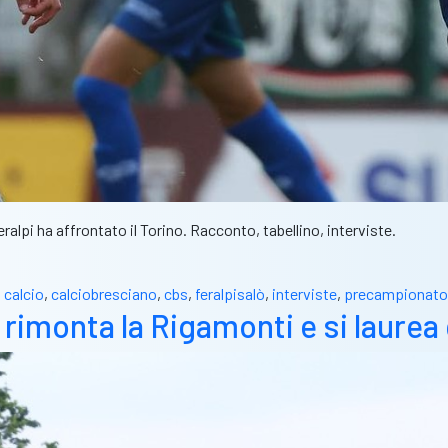
eralpi ha affrontato il Torino. Racconto, tabellino, interviste.
,
calcio
,
calciobresciano
,
cbs
,
feralpisalò
,
interviste
,
precampionato
a rimonta la Rigamonti e si laure