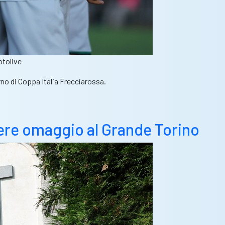
otolive
urno di Coppa Italia Frecciarossa.
endere omaggio al Grande Torino