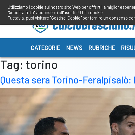
Salta
Utilizziamo i cookie sul nostro sito Web per offrirti la miglior esperi
al
"Accetta tutti" acconsenti all'uso di TUTTI i cookie.
contenuto
Tuttavia, puoi visitare "Gestisci Cookie" per fornire un consenso co
CATEGORIE
NEWS
RUBRICHE
RISU
Tag:
torino
Questa sera Torino-Feralpisalò: 