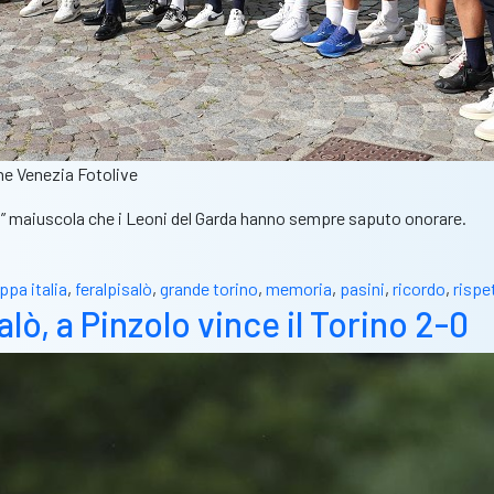
ne Venezia Fotolive
 “S” maiuscola che i Leoni del Garda hanno sempre saputo onorare.
ppa italia
,
feralpisalò
,
grande torino
,
memoria
,
pasini
,
ricordo
,
rispe
lò, a Pinzolo vince il Torino 2-0