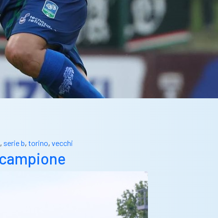
,
serie b
,
torino
,
vecchi
a campione