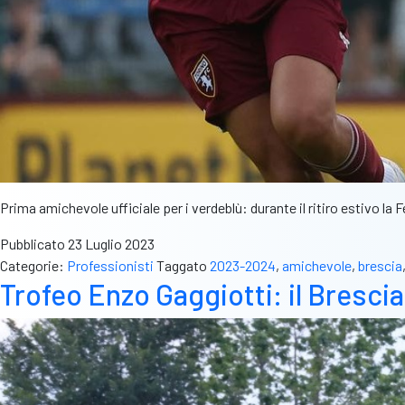
Prima amichevole ufficiale per i verdeblù: durante il ritiro estivo la F
Pubblicato
23 Luglio 2023
Categorie:
Professionisti
Taggato
2023-2024
,
amichevole
,
brescia
Trofeo Enzo Gaggiotti: il Bresci