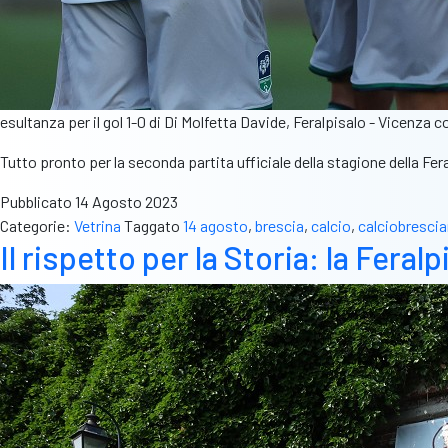
esultanza per il gol 1-0 di Di Molfetta Davide, Feralpisalo - Vicenz
Tutto pronto per la seconda partita ufficiale della stagione della Fer
Pubblicato
14 Agosto 2023
Categorie:
Vetrina
Taggato
14 agosto
,
brescia
,
calcio
,
calciobresci
Il rispetto per la Storia: la Fer