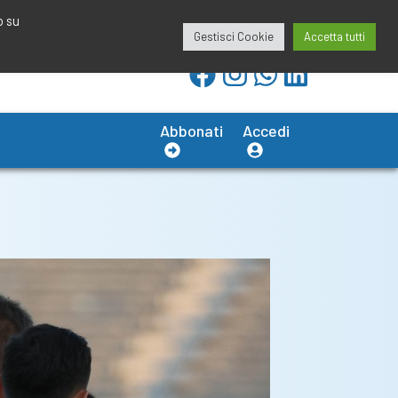
redazione@calciobresciano.it
349.1834075
o su
Gestisci Cookie
Accetta tutti
Abbonati
Accedi