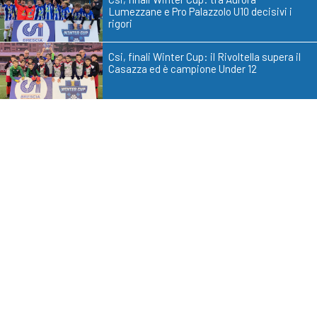
Lumezzane e Pro Palazzolo U10 decisivi i
rigori
Csi, finali Winter Cup: il Rivoltella supera il
Casazza ed è campione Under 12