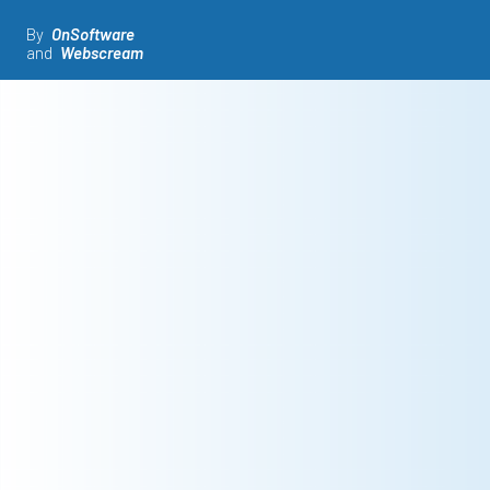
By
OnSoftware
and
Webscream