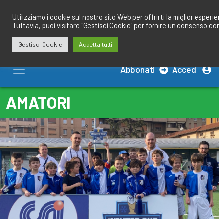
Salta
redazione@calciobresciano.it
349.1834075
al
Utilizziamo i cookie sul nostro sito Web per offrirti la miglior esperi
Tuttavia, puoi visitare "Gestisci Cookie" per fornire un consenso co
contenuto
Gestisci Cookie
Accetta tutti
Abbonati
Accedi
AMATORI