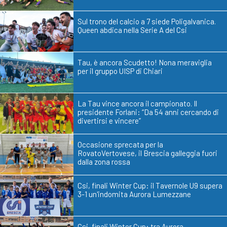
Sul trono del calcio a 7 siede Poligalvanica.
Queen abdica nella Serie A del Csi
Tau, è ancora Scudetto! Nona meraviglia
per il gruppo UISP di Chiari
La Tau vince ancora il campionato. Il
presidente Forlani: “Da 54 anni cercando di
divertirsi e vincere”
Occasione sprecata per la
RovatoVertovese, il Brescia galleggia fuori
dalla zona rossa
Csi, finali Winter Cup: il Tavernole U9 supera
3-1 un'indomita Aurora Lumezzane
Csi, finali Winter Cup: tra Aurora