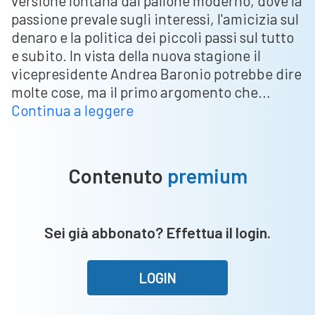
versione lontana dal pallone moderno, dove la
passione prevale sugli interessi, l'amicizia sul
denaro e la politica dei piccoli passi sul tutto
e subito. In vista della nuova stagione il
vicepresidente Andrea Baronio potrebbe dire
molte cose, ma il primo argomento che…
Depor,
Continua a leggere
la
filosofia
di
Contenuto
premium
sempre
e
sogni
Sei già abbonato? Effettua il login.
nuovi.
Baronio:
“Mazzù
LOGIN
è
il