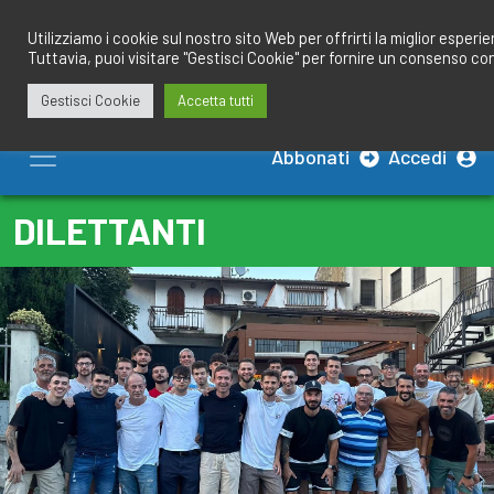
Salta
redazione@calciobresciano.it
349.1834075
al
Utilizziamo i cookie sul nostro sito Web per offrirti la miglior esperi
Tuttavia, puoi visitare "Gestisci Cookie" per fornire un consenso co
contenuto
Gestisci Cookie
Accetta tutti
Abbonati
Accedi
DILETTANTI