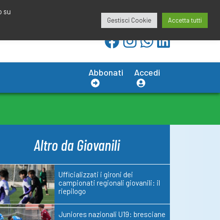
redazione@calciobresciano.it
349.1834075
o su
Gestisci Cookie
Accetta tutti
Abbonati
Accedi
Altro da Giovanili
Ufficializzati i gironi dei
campionati regionali giovanili: il
riepilogo
Juniores nazionali U19: bresciane