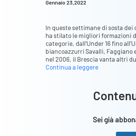
Gennaio 23,2022
In queste settimane di sosta dei 
ha stilato le migliori formazioni 
categorie, dall’Under 16 fino all’
biancoazzurri Savalli, Faggiano e
nel 2006, il Brescia vanta altri du
Primavera,
Continua a leggere
due
bresciani
nella
Conten
Top11
de
“La
Sei già abbona
Giovane
Italia”