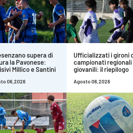
Desenzano supera di
Ufficializzati i gironi 
ura la Pavonese:
campionati regionali
sivi Millico e Santini
giovanili: il riepilogo
to 06,2026
Agosto 06,2026