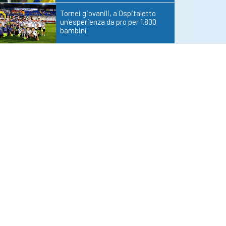
Tornei giovanili, a Ospitaletto
un'esperienza da pro per 1.800
bambini