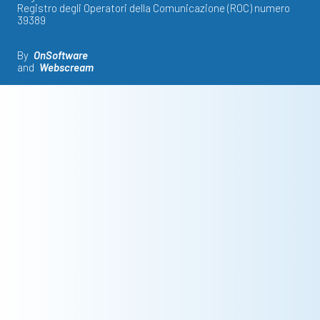
Registro degli Operatori della Comunicazione (ROC) numero
39389
By
OnSoftware
and
Webscream