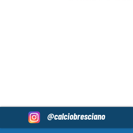
@calciobresciano