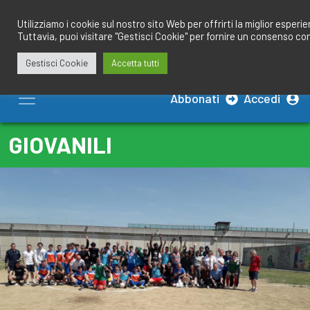
Salta
redazione@calciobresciano.it
349.1834075
al
Utilizziamo i cookie sul nostro sito Web per offrirti la miglior esperi
Tuttavia, puoi visitare "Gestisci Cookie" per fornire un consenso co
contenuto
Gestisci Cookie
Accetta tutti
Abbonati
Accedi
GIOVANILI