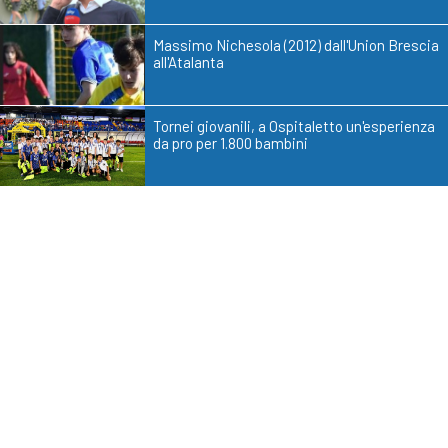
Massimo Nichesola (2012) dall'Union Brescia
all'Atalanta
Tornei giovanili, a Ospitaletto un'esperienza
da pro per 1.800 bambini