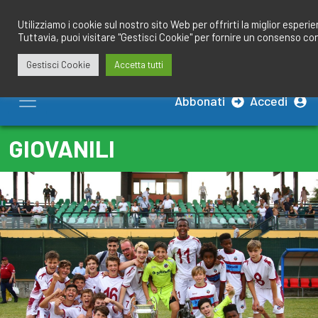
Salta
redazione@calciobresciano.it
349.1834075
al
Utilizziamo i cookie sul nostro sito Web per offrirti la miglior esperi
Tuttavia, puoi visitare "Gestisci Cookie" per fornire un consenso co
contenuto
Gestisci Cookie
Accetta tutti
Abbonati
Accedi
GIOVANILI