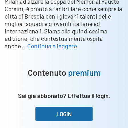
Milan ad alzare la coppa del Memorial Fausto
Corsini, è pronto a far brillare come sempre la
città di Brescia con i giovani talenti delle
migliori squadre giovanili italiane ed
internazionali. Siamo alla quindicesima
edizione, che contestualmente ospita
Memorial
anche…
Continua a leggere
Guido
Settembrino:
il
Contenuto
premium
3
e
4
Sei già abbonato? Effettua il login.
giugno
la
quindicesima
LOGIN
edizione
al