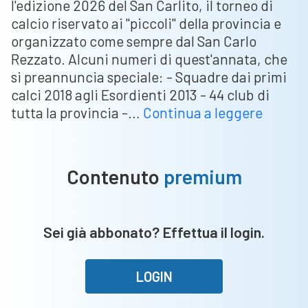
l'edizione 2026 del San Carlito, il torneo di
calcio riservato ai "piccoli" della provincia e
organizzato come sempre dal San Carlo
Rezzato. Alcuni numeri di quest'annata, che
si preannuncia speciale: - Squadre dai primi
calci 2018 agli Esordienti 2013 - 44 club di
Parte
tutta la provincia -…
Continua a leggere
il
“San
Carlito
Contenuto
premium
2026”:
tre
giorni
Sei già abbonato? Effettua il login.
di
grande
calcio,
LOGIN
44