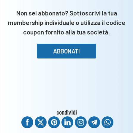
squadr
da
Non sei abbonato? Sottoscrivi la tua
tutta
membership individuale o utilizza il codice
la
provinc
coupon fornito alla tua società.
ABBONATI
condividi