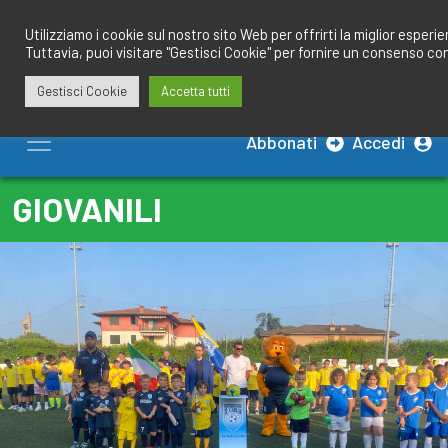
Salta
redazione@calciobresciano.it
349.1834075
al
Utilizziamo i cookie sul nostro sito Web per offrirti la miglior esperi
Tuttavia, puoi visitare "Gestisci Cookie" per fornire un consenso co
contenuto
Gestisci Cookie
Accetta tutti
Abbonati
Accedi
GIOVANILI