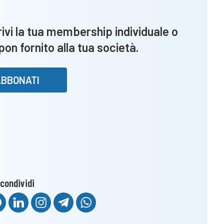
di
Lezzerini
vi la tua membership individuale o
altrettanto
upon fornito alla tua società.
decisive
ABBONATI
condividi