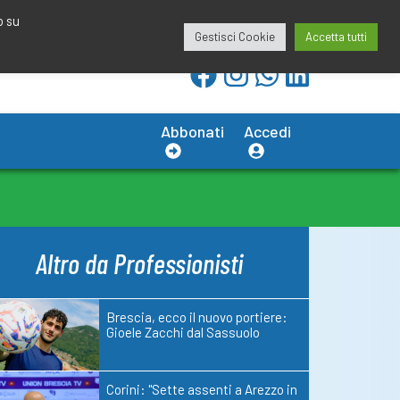
redazione@calciobresciano.it
349.1834075
o su
Gestisci Cookie
Accetta tutti
Abbonati
Accedi
Altro da Professionisti
Brescia, ecco il nuovo portiere:
Gioele Zacchi dal Sassuolo
Corini: "Sette assenti a Arezzo in