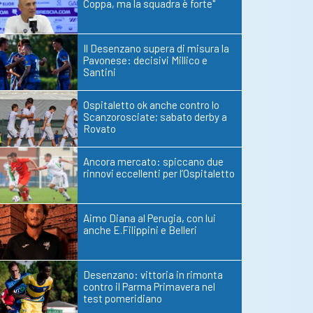
Coppa, ma la squadra è forte"
Il Desenzano supera di misura la
Pavonese: decisivi Millico e
Santini
Ospitaletto ok anche contro lo
Scanzorosciate; sabato derby a
Rovato
Ancora mercato: spiccano due
rinnovi eccellenti per l’Ospitaletto
Aimo Diana al Perugia, con lui
anche E.Filippini e Belleri
Desenzano: vittoria in rimonta
contro il Parma Primavera nel
test pomeridiano