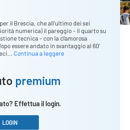
r il Brescia, che all'ultimo dei sei
iorità numerica) il pareggio - il quarto su
estione tecnica - con la clamorosa
 dopo essere andato in svantaggio al 60'
Cremonese-
dieci…
Continua a leggere
Brescia
1-
1,
uto
premium
le
pagelle:
Moncini
to? Effettua il login.
gol
da
8,
LOGIN
parate