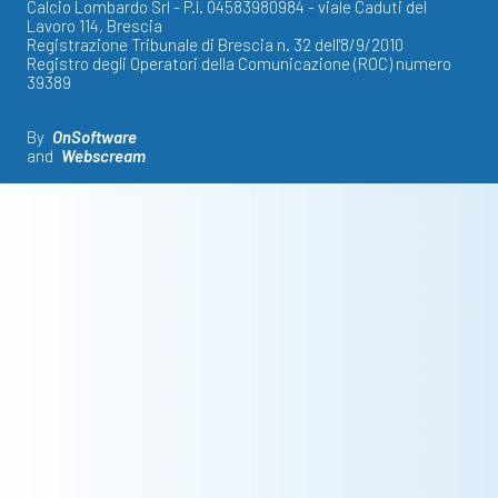
Calcio Lombardo Srl - P.I. 04583980984 - viale Caduti del
Lavoro 114, Brescia
Registrazione Tribunale di Brescia n. 32 dell'8/9/2010
Registro degli Operatori della Comunicazione (ROC) numero
39389
By
OnSoftware
and
Webscream