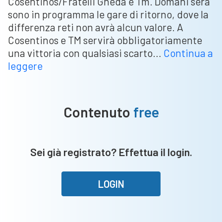
Cosentinos/Fratelli Gheda e Tm. Domani sera
sono in programma le gare di ritorno, dove la
differenza reti non avrà alcun valore. A
Cosentinos e TM servirà obbligatoriamente
una vittoria con qualsiasi scarto…
Continua a
Semifinali
leggere
Caino
–
Farmacia
Contenuto
free
Tomasoni
e
Costruzioni
Sei già registrato? Effettua il login.
Rigamonti
fanno
loro
LOGIN
gara
1