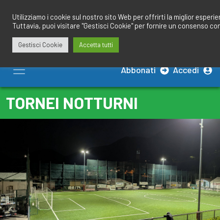
Salta
redazione@calciobresciano.it
349.1834075
al
Utilizziamo i cookie sul nostro sito Web per offrirti la miglior esperi
Tuttavia, puoi visitare "Gestisci Cookie" per fornire un consenso co
contenuto
Gestisci Cookie
Accetta tutti
Abbonati
Accedi
TORNEI NOTTURNI