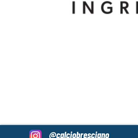
@calciobresciano