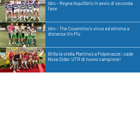
Idro - Regna l'equilibrio in avvio di seconda
fase
Idro - The Cosentino's vince ed elimina a
distanza Vin Più
Brilla la stella Martinez a Polpenazze: cade
Nova Sider, UTR di nuovo campione!