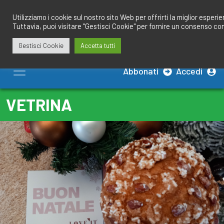
Salta
redazione@calciobresciano.it
349.1834075
al
Utilizziamo i cookie sul nostro sito Web per offrirti la miglior esperi
Tuttavia, puoi visitare "Gestisci Cookie" per fornire un consenso co
contenuto
Gestisci Cookie
Accetta tutti
Abbonati
Accedi
VETRINA