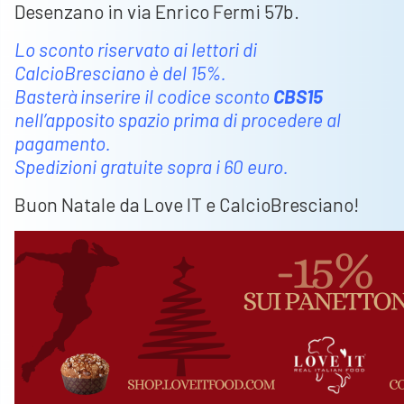
Desenzano in via Enrico Fermi 57b.
Lo sconto riservato ai lettori di
CalcioBresciano è del 15%.
Basterà inserire il codice sconto
CBS15
nell’apposito spazio prima di procedere al
pagamento.
Spedizioni gratuite sopra i 60 euro.
Buon Natale da Love IT e CalcioBresciano!