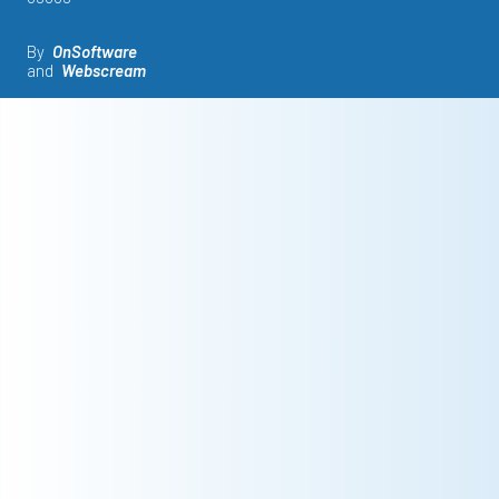
By
OnSoftware
and
Webscream