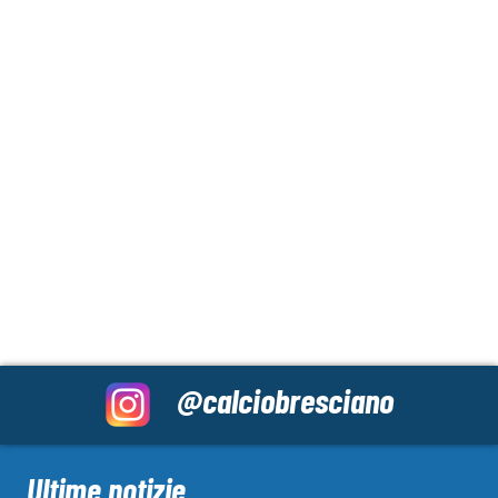
@calciobresciano
Ultime notizie