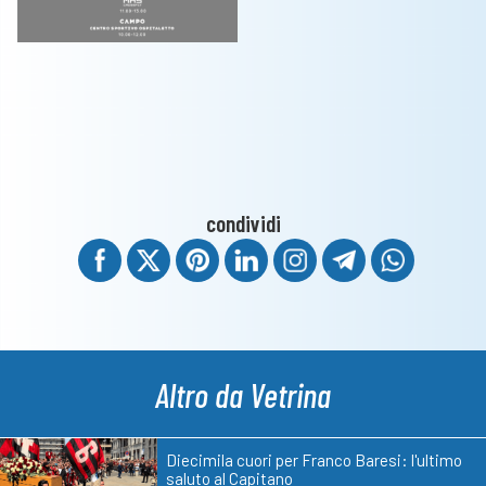
condividi
Altro da Vetrina
Diecimila cuori per Franco Baresi: l'ultimo
saluto al Capitano