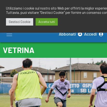
Salta
redazione@calciobresciano.it
349.1834075
al
Utilizziamo i cookie sul nostro sito Web per offrirti la miglior esperi
Tuttavia, puoi visitare "Gestisci Cookie" per fornire un consenso co
contenuto
Gestisci Cookie
Accetta tutti
Abbonati
Accedi
VETRINA