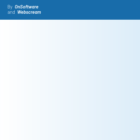
By
OnSoftware
and
Webscream