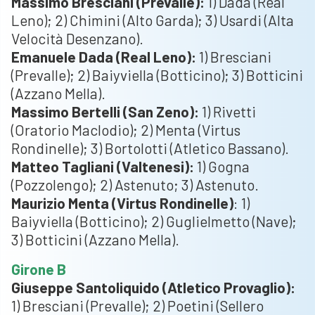
Massimo Bresciani (Prevalle):
1) Dada (Real
Leno); 2) Chimini (Alto Garda); 3) Usardi (Alta
Velocità Desenzano).
Emanuele Dada (Real Leno):
1) Bresciani
(Prevalle); 2) Baiyviella (Botticino); 3) Botticini
(Azzano Mella).
Massimo Bertelli (San Zeno):
1) Rivetti
(Oratorio Maclodio); 2) Menta (Virtus
Rondinelle); 3) Bortolotti (Atletico Bassano).
Matteo Tagliani (Valtenesi):
1) Gogna
(Pozzolengo); 2) Astenuto; 3) Astenuto.
Maurizio Menta (Virtus Rondinelle)
: 1)
Baiyviella (Botticino); 2) Guglielmetto (Nave);
3) Botticini (Azzano Mella).
Girone B
Giuseppe Santoliquido (Atletico Provaglio):
1) Bresciani (Prevalle); 2) Poetini (Sellero