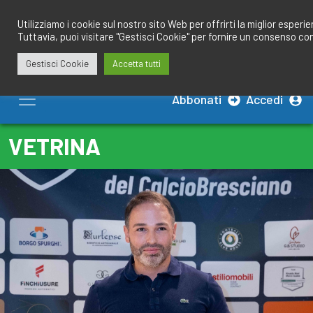
Salta
redazione@calciobresciano.it
349.1834075
al
Utilizziamo i cookie sul nostro sito Web per offrirti la miglior esperi
Tuttavia, puoi visitare "Gestisci Cookie" per fornire un consenso co
contenuto
Gestisci Cookie
Accetta tutti
Abbonati
Accedi
VETRINA