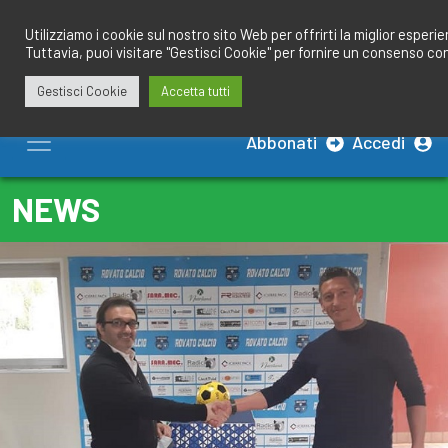
Salta
redazione@calciobresciano.it
349.1834075
al
Utilizziamo i cookie sul nostro sito Web per offrirti la miglior esperi
Tuttavia, puoi visitare "Gestisci Cookie" per fornire un consenso co
contenuto
Gestisci Cookie
Accetta tutti
Abbonati
Accedi
NEWS