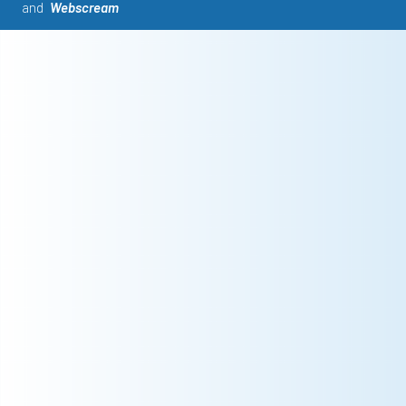
and
Webscream