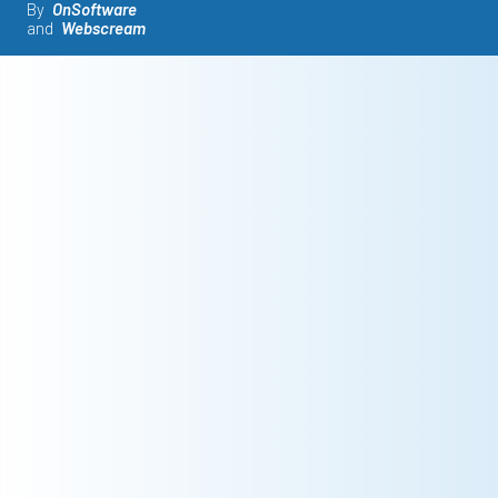
By
OnSoftware
and
Webscream