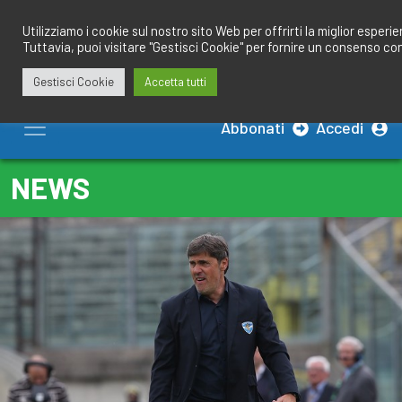
Salta
redazione@calciobresciano.it
349.1834075
al
Utilizziamo i cookie sul nostro sito Web per offrirti la miglior esperi
Tuttavia, puoi visitare "Gestisci Cookie" per fornire un consenso co
contenuto
Gestisci Cookie
Accetta tutti
Abbonati
Accedi
NEWS