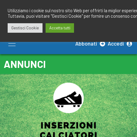
Salta
redazione@calciobresciano.it
349.1834075
al
Utilizziamo i cookie sul nostro sito Web per offrirti la miglior esperi
Tuttavia, puoi visitare "Gestisci Cookie" per fornire un consenso co
contenuto
Gestisci Cookie
Accetta tutti
Abbonati
Accedi
ANNUNCI