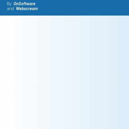
By
OnSoftware
and
Webscream