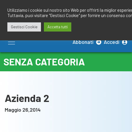
Salta
redazione@calciobresciano.it
349.1834075
al
Utilizziamo i cookie sul nostro sito Web per offrirti la miglior esperi
Tuttavia, puoi visitare "Gestisci Cookie" per fornire un consenso co
contenuto
Gestisci Cookie
Accetta tutti
Abbonati
Accedi
SENZA CATEGORIA
Azienda 2
Maggio 26,2014