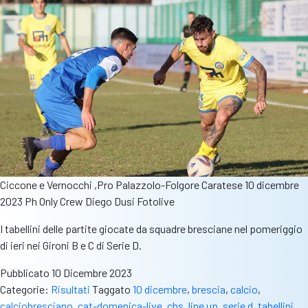
Ciccone e Vernocchi ,Pro Palazzolo-Folgore Caratese 10 dicembre
2023 Ph Only Crew Diego Dusi Fotolive
I tabellini delle partite giocate da squadre bresciane nel pomeriggio
di ieri nei Gironi B e C di Serie D.
Pubblicato
10 Dicembre 2023
Categorie:
Risultati
Taggato
10 dicembre
,
brescia
,
calcio
,
calciobresciano
,
cat-domenica-live
,
cbs
,
line up
,
serie d
,
tabellini