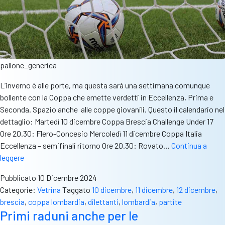
pallone_generica
L’inverno è alle porte, ma questa sarà una settimana comunque
bollente con la Coppa che emette verdetti in Eccellenza, Prima e
Seconda. Spazio anche alle coppe giovanili. Questo il calendario nel
dettaglio: Martedì 10 dicembre Coppa Brescia Challenge Under 17
Ore 20.30: Flero-Concesio Mercoledì 11 dicembre Coppa Italia
Eccellenza – semifinali ritorno Ore 20.30: Rovato…
Continua a
Gare
leggere
infrasettimanali
Pubblicato
10 Dicembre 2024
10-
Categorie:
Vetrina
Taggato
10 dicembre
,
11 dicembre
,
12 dicembre
,
12
brescia
,
coppa lombardia
,
dilettanti
,
lombardia
,
partite
dicembre:
Primi raduni anche per le
Coppa