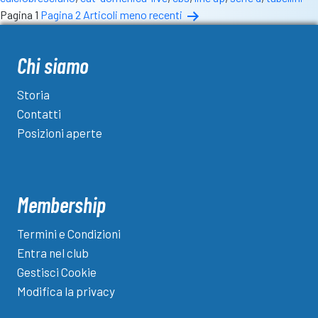
Paginazione
Pagina 1
Pagina 2
Articoli
meno recenti
degli
articoli
Chi siamo
Storia
Contatti
Posizioni aperte
Membership
Termini e Condizioni
Entra nel club
Gestisci Cookie
Modifica la privacy