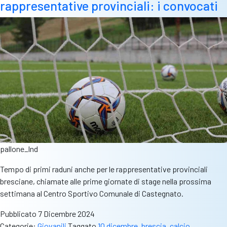
rappresentative provinciali: i convocati
Lombardia,
semifinali
e
quarti
in
tre
categorie
pallone_lnd
Tempo di primi raduni anche per le rappresentative provinciali
bresciane, chiamate alle prime giornate di stage nella prossima
settimana al Centro Sportivo Comunale di Castegnato.
Pubblicato
7 Dicembre 2024
Categorie:
Giovanili
Taggato
10 dicembre
,
brescia
,
calcio
,