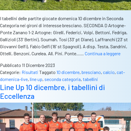
I tabellini delle partite giocate domenica 10 dicembre in Seconda
Categoria nei gironi di interesse bresciano. SECONDA D Artogne-
Ponte Zanano 1-2 Artogne: Girelli, Federici, Volpi, Bettoni, Fedriga,
Gallizioli (33’ Bertini), Soumah, Tosi (33’ pt Diane), Laffranchi (23’ st
Giovanni Gelfi), Fabio Gelfi (16’ st Spagnoli). A disp. Testa, Sandrini,
Line
Ottelli, Benzoni, Curelea. All. Pini. Ponte……
Continua a leggere
Up
Pubblicato
11 Dicembre 2023
10
Categorie:
Risultati
Taggato
10 dicembre
,
bresciano
,
calcio
,
cat-
dicem
domenica-live
,
line up
,
seconda categoria
,
tabellini
i
Line Up 10 dicembre, i tabellini di
tabell
Eccellenza
di
Seco
Categ