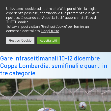
Salta
redazione@calciobresciano.it
349.1834075
al
Utilizziamo i cookie sul nostro sito Web per offrirti la miglior
esperienza possibile, ricordando le tue preferenze e le visite
contenuto
ripetute. Cliccando su "Accetta tutti" acconsenti all'uso di
TUTTI i cookie.
Tuttavia, puoi visitare "Gestisci Cookie" per fornire un
consenso controllato.
Leggi tutto
Abbonati
Accedi
Gestisci Cookie
Accetta tutti
Tag:
10 dicembre
Gare infrasettimanali 10-12 dicembre:
Coppa Lombardia, semifinali e quarti in
tre categorie