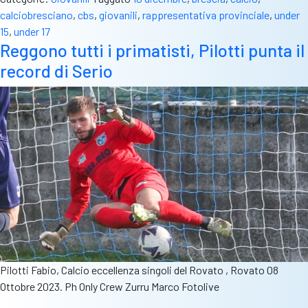
calciobresciano
,
cbs
,
giovanili
,
rappresentativa provinciale
,
under
15
,
under 17
Reggono tutti i primatisti, Pilotti punta il
record di Serio
Pilotti Fabio, Calcio eccellenza singoli del Rovato , Rovato 08
Ottobre 2023. Ph Only Crew Zurru Marco Fotolive