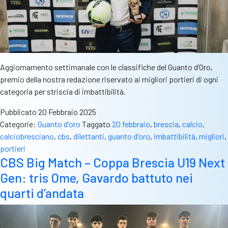
Aggiornamento settimanale con le classifiche del Guanto d’Oro,
premio della nostra redazione riservato ai migliori portieri di ogni
categoria per striscia di imbattibilità.
Pubblicato
20 Febbraio 2025
Categorie:
Guanto d'oro
Taggato
20 febbraio
,
brescia
,
calcio
,
calciobresciano
,
cbs
,
dilettanti
,
guanto d'oro
,
imbattibilità
,
migliori
,
portieri
CBS Big Match – Coppa Brescia U19 Next
Gen: tris Ome, Gavardo battuto nei
quarti d’andata