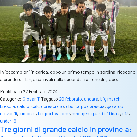
I vicecampioni in carica, dopo un primo tempo in sordina, riescono
a prendere il largo sui rivali nella seconda frazione di gioco.
Pubblicato
22 Febbraio 2024
Categorie:
Giovanili
Taggato
20 febbraio
,
andata
,
big match
,
brescia
,
calcio
,
calciobresciano
,
cbs
,
coppa brescia
,
gavardo
,
giovanili
,
juniores
,
la sportiva ome
,
next gen
,
quarti di finale
,
u19
,
under 19
Tre giorni di grande calcio in provincia: