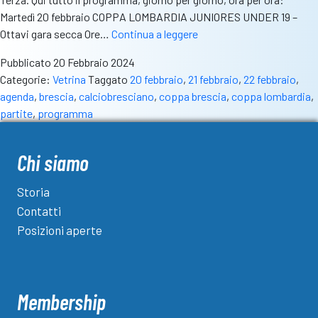
Martedì 20 febbraio COPPA LOMBARDIA JUNIORES UNDER 19 –
Tre
Ottavi gara secca Ore…
Continua a leggere
giorni
Pubblicato
20 Febbraio 2024
di
Categorie:
Vetrina
Taggato
20 febbraio
,
21 febbraio
,
22 febbraio
,
grande
agenda
,
brescia
,
calciobresciano
,
coppa brescia
,
coppa lombardia
,
calcio
partite
,
programma
in
provincia:
l’agenda
Chi siamo
delle
partite
Storia
dal
Contatti
20
Posizioni aperte
al
22
febbraio
Membership