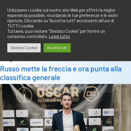
Salta
redazione@calciobresciano.it
349.1834075
al
Utilizziamo i cookie sul nostro sito Web per offrirti la miglior
esperienza possibile, ricordando le tue preferenze e le visite
contenuto
ripetute. Cliccando su "Accetta tutti" acconsenti all'uso di
TUTTI i cookie.
Tuttavia, puoi visitare "Gestisci Cookie" per fornire un
consenso controllato.
Leggi tutto
Abbonati
Accedi
Gestisci Cookie
Accetta tutti
Tag:
20 febbraio
Russo mette la freccia e ora punta alla
classifica generale