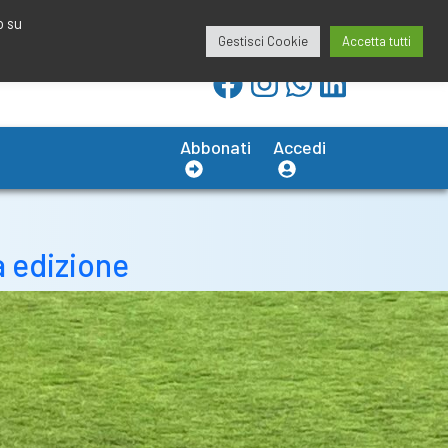
redazione@calciobresciano.it
349.1834075
o su
Gestisci Cookie
Accetta tutti
Abbonati
Accedi
a edizione