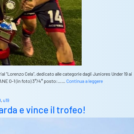
l “Lorenzo Cela”, dedicato alle categorie dagli Juniores Under 19 ai
Seconda
ANE 0-1 (in foto) 3°/4° posto:……
Continua a leggere
edizione
Memorial
0
,
u19
“Lorenzo
da e vince il trofeo!
Cela”:
il
riepilogo
dei