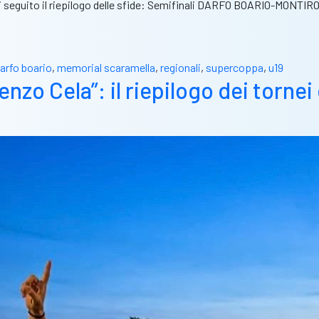
tto. Di seguito il riepilogo delle sfide: Semifinali DARFO BOARIO-
arfo boario
,
memorial scaramella
,
regionali
,
supercoppa
,
u19
o Cela”: il riepilogo dei tornei 