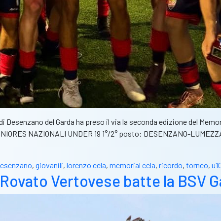
i Desenzano del Garda ha preso il via la seconda edizione del Memoria
iche: JUNIORES NAZIONALI UNDER 19 1°/2° posto: DESENZANO-LUMEZZ
desenzano
,
giovanili
,
lorenzo cela
,
memorial cela
,
ricordo
,
torneo
,
u1
Rovato Vertovese batte la BSV Gar