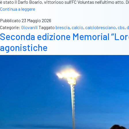
è stato il Darfo Boario, vittorioso sull’FC Voluntas nell’ultimo a
Supercoppa
Continua a leggere
Juniores
Pubblicato
23 Maggio 2026
Brescia:
Categorie:
Giovanili
Taggato
brescia
,
calcio
,
calciobresciano
,
cbs
,
d
il
Seconda edizione Memorial “Lorenz
Darfo
Boario
agonistiche
si
aggiudica
la
nona
edizione