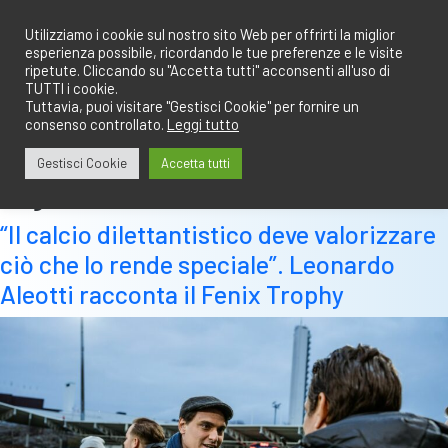
Salta
redazione@calciobresciano.it
349.1834075
al
Utilizziamo i cookie sul nostro sito Web per offrirti la miglior
esperienza possibile, ricordando le tue preferenze e le visite
contenuto
ripetute. Cliccando su "Accetta tutti" acconsenti all'uso di
TUTTI i cookie.
Tuttavia, puoi visitare "Gestisci Cookie" per fornire un
consenso controllato.
Leggi tutto
Abbonati
Accedi
Gestisci Cookie
Accetta tutti
Tag:
aleotti
“Il calcio dilettantistico deve valorizzare
ciò che lo rende speciale”. Leonardo
Aleotti racconta il Fenix Trophy