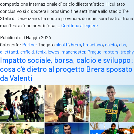
competizione internazionale di calcio dilettantistico, il cui atto
conclusivo si disputerà il prossimo fine settimana allo stadio Tre
Stelle di Desenzano. La nostra provincia, dunque, sarà teatro di una
CBS
manifestazione prestigiosa,…
Continua a leggere
media
Pubblicato
9 Maggio 2024
partner
Categorie:
Partner
Taggato
aleotti
,
brera
,
bresciano
,
calcio
,
cbs
,
del
dilettanti
,
enfield
,
fenix
,
lewes
,
manchester
,
Prague
,
raptors
,
trophy
Fenix
Impatto sociale, borsa, calcio e sviluppo:
Trophy,
cosa c’è dietro al progetto Brera sposato
la
Champions
da Valenti
dei
dilettanti.
Final
four
nel
weekend
a
Desenzano