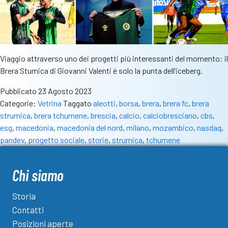
Viaggio attraverso uno dei progetti più interessanti del momento: il
Brera Stumica di Giovanni Valenti è solo la punta dell’iceberg.
Pubblicato
23 Agosto 2023
Categorie:
Vetrina
Taggato
aleotti
,
borsa
,
brera
,
brera fc
,
brera
strumica
,
brera tchumene
,
brescia
,
calcio
,
calciobresciano
,
cbs
,
esg
,
macedonia
,
macedonia del nord
,
milano
,
mozambico
,
nasdaq
,
pandev
,
progetto sociale
,
storie
,
strumica
,
tchumene
Chi siamo
Storia
Contatti
Posizioni aperte