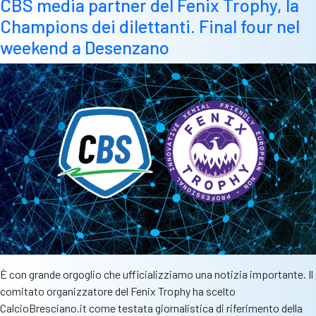
CBS media partner del Fenix Trophy, la
che
Champions dei dilettanti. Final four nel
lo
rende
weekend a Desenzano
speciale”.
Leonardo
Aleotti
racconta
il
Fenix
Trophy
È con grande orgoglio che ufficializziamo una notizia importante. Il
comitato organizzatore del Fenix Trophy ha scelto
CalcioBresciano.it come testata giornalistica di riferimento della