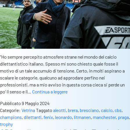
“Ho sempre percepito atmosfere strane nel mondo del calcio
dilettantistico italiano. Spesso mi sono chiesto quale fosse il
motivo di un tale accumulo di tensione. Certo, in molti aspirano a
scalare le categorie, qualcuno ad approdare perfino nei
professionisti, ma a mio avviso in questa corsa cieca si perde un
“Il
po’ il senso e il…
Continua a leggere
calcio
Pubblicato
9 Maggio 2024
dilettantistico
Categorie:
Vetrina
Taggato
aleotti
,
brera
,
bresciano
,
calcio
,
cbs
,
deve
champions
,
dilettanti
,
fenix
,
leonardo
,
litmanen
,
manchester
,
praga
,
valorizzare
trophy
ciò