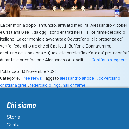
La cerimonia dopo l’annuncio, arrivato mesi fa. Alessandro Altobelli
e Cristiana Girelli, da oggi, sono entrati nella Hall of fame del calcio
italiano. La cerimonia è avvenuta a Coverciano, alla presenza dei
vertici federali oltre che di Spalletti, Buffon e Donnarumma,
capitano della nazionale. Queste le parole rilasciate dai protagonisti
C
durante le premiazioni: Alessandro Altobelli……
Continua a leggere
G
Pubblicato
13 Novembre 2023
e
Categorie:
Free News
Taggato
alessandro altobelli
,
coverciano
,
S
cristiana girelli
,
federcalcio
,
figc
,
hall of fame
A
n
H
Chi siamo
o
f
Storia
d
Contatti
c