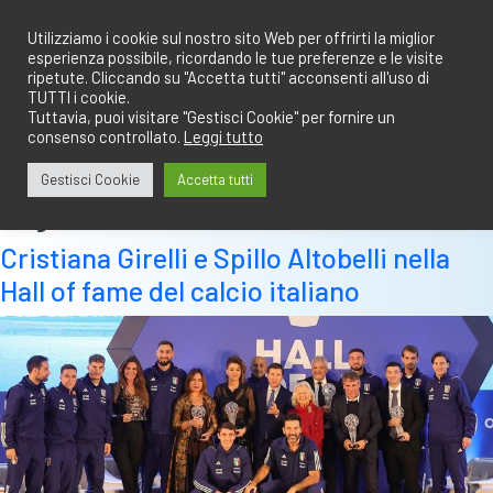
Salta
redazione@calciobresciano.it
349.1834075
al
Utilizziamo i cookie sul nostro sito Web per offrirti la miglior
esperienza possibile, ricordando le tue preferenze e le visite
contenuto
ripetute. Cliccando su "Accetta tutti" acconsenti all'uso di
TUTTI i cookie.
Tuttavia, puoi visitare "Gestisci Cookie" per fornire un
consenso controllato.
Leggi tutto
Abbonati
Accedi
Gestisci Cookie
Accetta tutti
Tag:
alessandro altobelli
Cristiana Girelli e Spillo Altobelli nella
Hall of fame del calcio italiano