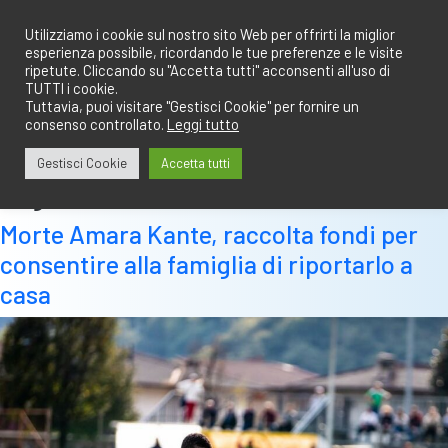
Salta
redazione@calciobresciano.it
349.1834075
al
Utilizziamo i cookie sul nostro sito Web per offrirti la miglior
esperienza possibile, ricordando le tue preferenze e le visite
contenuto
ripetute. Cliccando su "Accetta tutti" acconsenti all'uso di
TUTTI i cookie.
Tuttavia, puoi visitare "Gestisci Cookie" per fornire un
consenso controllato.
Leggi tutto
Abbonati
Accedi
Gestisci Cookie
Accetta tutti
Tag:
amara kante
Morte Amara Kante, raccolta fondi per
consentire alla famiglia di riportarlo a
casa