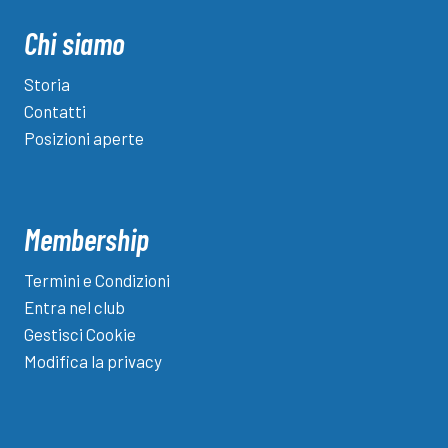
Amara
Kante
Chi siamo
del
Roé
Storia
Volciano
Contatti
Posizioni aperte
Membership
Termini e Condizioni
Entra nel club
Gestisci Cookie
Modifica la privacy