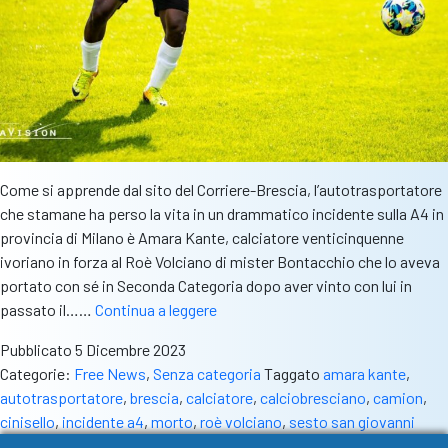
Come si apprende dal sito del Corriere-Brescia, l’autotrasportatore
che stamane ha perso la vita in un drammatico incidente sulla A4 in
provincia di Milano è Amara Kante, calciatore venticinquenne
ivoriano in forza al Roè Volciano di mister Bontacchio che lo aveva
portato con sé in Seconda Categoria dopo aver vinto con lui in
Calcio
passato il……
Continua a leggere
dilettantistico
Pubblicato
5 Dicembre 2023
in
Categorie:
Free News
,
Senza categoria
Taggato
amara kante
,
lutto:
autotrasportatore
,
brescia
,
calciatore
,
calciobresciano
,
camion
,
è
cinisello
,
incidente a4
,
morto
,
roè volciano
,
sesto san giovanni
morto