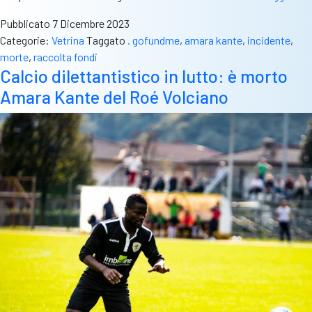
Am
Pubblicato
7 Dicembre 2023
Ka
Categorie:
Vetrina
Taggato
. gofundme
,
amara kante
,
incidente
,
ra
morte
,
raccolta fondi
fo
Calcio dilettantistico in lutto: è morto
pe
Amara Kante del Roé Volciano
co
all
fa
di
rip
a
ca