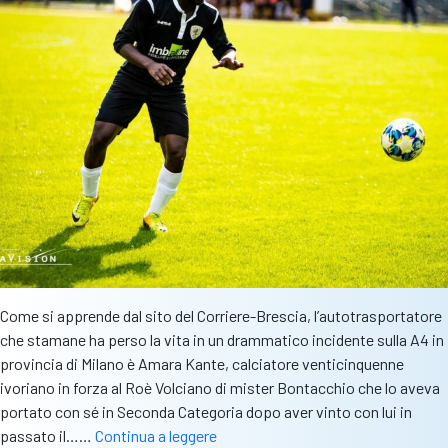
Come si apprende dal sito del Corriere-Brescia, l’autotrasportatore
che stamane ha perso la vita in un drammatico incidente sulla A4 in
provincia di Milano è Amara Kante, calciatore venticinquenne
ivoriano in forza al Roè Volciano di mister Bontacchio che lo aveva
portato con sé in Seconda Categoria dopo aver vinto con lui in
Calcio
passato il……
Continua a leggere