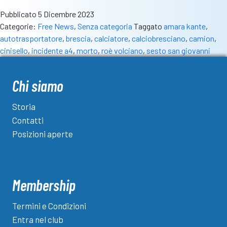
dilettantistico
Pubblicato
5 Dicembre 2023
in
Categorie:
Free News
,
Senza categoria
Taggato
amara kante
,
lutto:
autotrasportatore
,
brescia
,
calciatore
,
calciobresciano
,
camion
,
è
cinisello
,
incidente a4
,
morto
,
roè volciano
,
sesto san giovanni
morto
Amara
Kante
Chi siamo
del
Roé
Storia
Volciano
Contatti
Posizioni aperte
Membership
Termini e Condizioni
Entra nel club