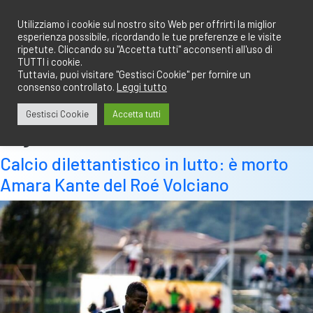
Salta
redazione@calciobresciano.it
349.1834075
al
Utilizziamo i cookie sul nostro sito Web per offrirti la miglior
esperienza possibile, ricordando le tue preferenze e le visite
contenuto
ripetute. Cliccando su "Accetta tutti" acconsenti all'uso di
TUTTI i cookie.
Tuttavia, puoi visitare "Gestisci Cookie" per fornire un
consenso controllato.
Leggi tutto
Abbonati
Accedi
Gestisci Cookie
Accetta tutti
Tag:
cinisello
Calcio dilettantistico in lutto: è morto
Amara Kante del Roé Volciano