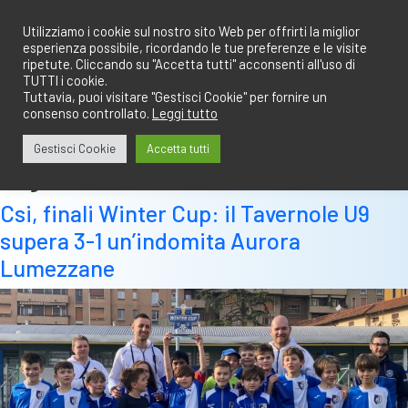
Salta
redazione@calciobresciano.it
349.1834075
al
Utilizziamo i cookie sul nostro sito Web per offrirti la miglior
esperienza possibile, ricordando le tue preferenze e le visite
contenuto
ripetute. Cliccando su "Accetta tutti" acconsenti all'uso di
TUTTI i cookie.
Tuttavia, puoi visitare "Gestisci Cookie" per fornire un
consenso controllato.
Leggi tutto
Abbonati
Accedi
Gestisci Cookie
Accetta tutti
Tag:
aurora lumezzane
Csi, finali Winter Cup: il Tavernole U9
supera 3-1 un’indomita Aurora
Lumezzane