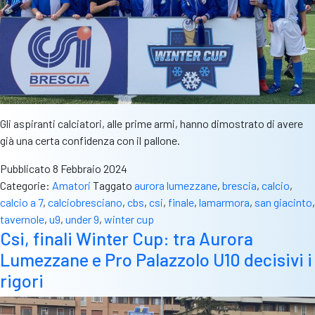
Gli aspiranti calciatori, alle prime armi, hanno dimostrato di avere
già una certa confidenza con il pallone.
Pubblicato
8 Febbraio 2024
Categorie:
Amatori
Taggato
aurora lumezzane
,
brescia
,
calcio
,
calcio a 7
,
calciobresciano
,
cbs
,
csi
,
finale
,
lamarmora
,
san giacinto
,
tavernole
,
u9
,
under 9
,
winter cup
Csi, finali Winter Cup: tra Aurora
Lumezzane e Pro Palazzolo U10 decisivi i
rigori