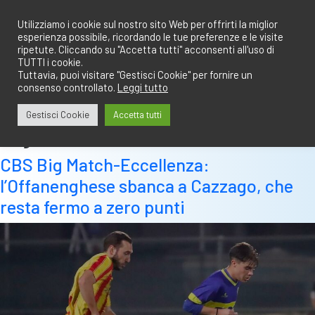
Salta
redazione@calciobresciano.it
349.1834075
al
Utilizziamo i cookie sul nostro sito Web per offrirti la miglior
esperienza possibile, ricordando le tue preferenze e le visite
contenuto
ripetute. Cliccando su "Accetta tutti" acconsenti all'uso di
TUTTI i cookie.
Tuttavia, puoi visitare "Gestisci Cookie" per fornire un
consenso controllato.
Leggi tutto
Abbonati
Accedi
Gestisci Cookie
Accetta tutti
Tag:
bornato
CBS Big Match-Eccellenza:
l’Offanenghese sbanca a Cazzago, che
resta fermo a zero punti