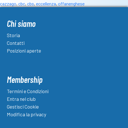
cazzago
,
cbc
,
cbs
,
eccellenza
,
offanenghese
l’Offanenghese
sbanca
a
Chi siamo
Cazzago,
che
Storia
resta
Contatti
fermo
Posizioni aperte
a
zero
punti
Membership
Termini e Condizioni
Entra nel club
Gestisci Cookie
Modifica la privacy