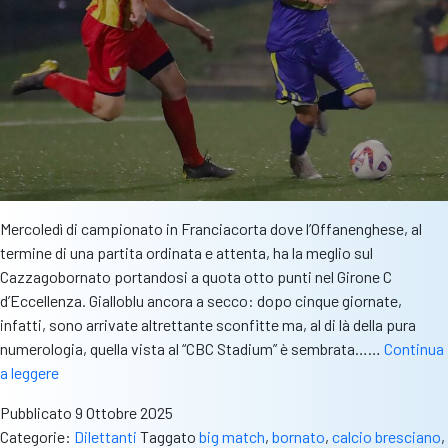
Mercoledì di campionato in Franciacorta dove l’Offanenghese, al
termine di una partita ordinata e attenta, ha la meglio sul
Cazzagobornato portandosi a quota otto punti nel Girone C
d’Eccellenza. Gialloblu ancora a secco: dopo cinque giornate,
infatti, sono arrivate altrettante sconfitte ma, al di là della pura
numerologia, quella vista al “CBC Stadium” è sembrata……
Continua
CBS
a leggere
Big
Pubblicato
9 Ottobre 2025
Match-
Categorie:
Dilettanti
Taggato
big match
,
bornato
,
calcio bresciano
,
Eccellenza: