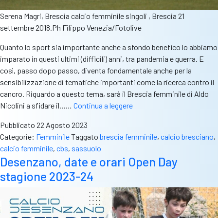
Serena Magri, Brescia calcio femminile singoli , Brescia 21
settembre 2018.Ph Filippo Venezia/Fotolive
Quanto lo sport sia importante anche a sfondo benefico lo abbiamo
imparato in questi ultimi (difficili) anni, tra pandemia e guerra. E
così, passo dopo passo, diventa fondamentale anche per la
sensibilizzazione di tematiche importanti come la ricerca contro il
cancro. Riguardo a questo tema, sarà il Brescia femminile di Aldo
Brescia
Nicolini a sfidare il……
Continua a leggere
femminile,
Pubblicato
22 Agosto 2023
test
Categorie:
Femminile
Taggato
brescia femminile
,
calcio bresciano
,
contro
calcio femminile
,
cbs
,
sassuolo
il
Desenzano, date e orari Open Day
Sassuolo
stagione 2023-24
per
sensibilizzare
la
ricerca