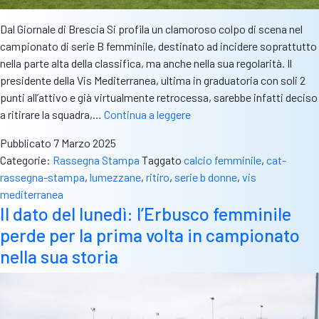
Dal Giornale di Brescia Si profila un clamoroso colpo di scena nel
campionato di serie B femminile, destinato ad incidere soprattutto
nella parte alta della classifica, ma anche nella sua regolarità. Il
presidente della Vis Mediterranea, ultima in graduatoria con soli 2
punti all’attivo e già virtualmente retrocessa, sarebbe infatti deciso
Rass.stampa
a ritirare la squadra,…
Continua a leggere
–
Pubblicato
7 Marzo 2025
Gdb:
Categorie:
Rassegna Stampa
Taggato
calcio femminile
,
cat-
“Vis
rassegna-stampa
,
lumezzane
,
ritiro
,
serie b donne
,
vis
Mediterranea
mediterranea
si
Il dato del lunedì: l’Erbusco femminile
ritira?
perde per la prima volta in campionato
Il
Lume
nella sua storia
donne
andrebbe
a
-2