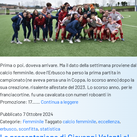
dalla
Serie
A”
Prima o poi, doveva arrivare. Ma il dato della settimana proviene dal
calcio femminile, dove l’Erbusco ha perso la prima partita in
campionato (ne aveva persa una in Coppa, lo scorso anno) dopo la
sua creazione, risalente all’estate del 2023. Lo scorso anno, per le
franciacortine, fu una cavalcata con numeri roboanti in
Il
Promozione: 17……
Continua a leggere
dato
Pubblicato
7 Ottobre 2024
del
Categorie:
Femminile
Taggato
calcio femminile
,
eccellenza
,
lunedì:
erbusco
,
sconfitta
,
statistica
l’Erbusco