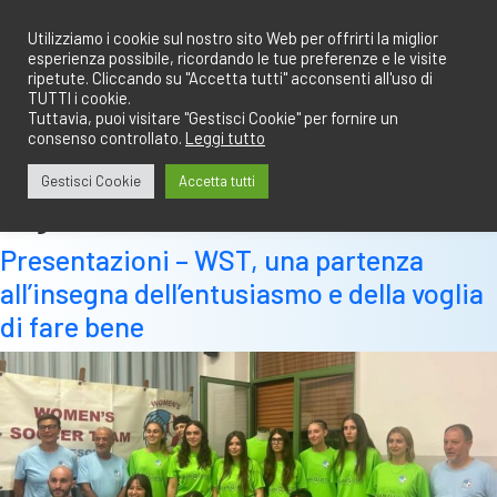
Salta
redazione@calciobresciano.it
349.1834075
al
Utilizziamo i cookie sul nostro sito Web per offrirti la miglior
esperienza possibile, ricordando le tue preferenze e le visite
contenuto
ripetute. Cliccando su "Accetta tutti" acconsenti all'uso di
TUTTI i cookie.
Tuttavia, puoi visitare "Gestisci Cookie" per fornire un
consenso controllato.
Leggi tutto
Abbonati
Accedi
Gestisci Cookie
Accetta tutti
Tag:
calcio femminile
Presentazioni – WST, una partenza
all’insegna dell’entusiasmo e della voglia
di fare bene