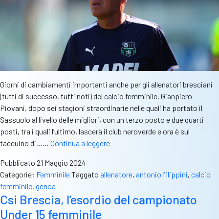
una
bella
sfida”
Giorni di cambiamenti importanti anche per gli allenatori bresciani
(tutti di successo, tutti noti) del calcio femminile. Gianpiero
Piovani, dopo sei stagioni straordinarie nelle quali ha portato il
Sassuolo al livello delle migliori, con un terzo posto e due quarti
posti, tra i quali l’ultimo, lascerà il club neroverde e ora è sul
Calcio
taccuino di……
Continua a leggere
femminile,
Pubblicato
21 Maggio 2024
Gianpiero
Categorie:
Femminile
Taggato
allenatore
,
antonio filippini
,
calcio
Piovani
femminile
,
genoa
lascia
Csi Brescia, l’esordio del campionato
il
Under 15 femminile
Sassuolo