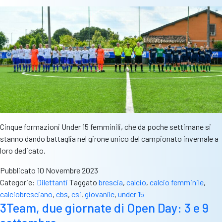
e
Antonio
Filippini
saluta
il
Genoa
Cinque formazioni Under 15 femminili, che da poche settimane si
stanno dando battaglia nel girone unico del campionato invernale a
loro dedicato.
Pubblicato
10 Novembre 2023
Categorie:
Dilettanti
Taggato
brescia
,
calcio
,
calcio femminile
,
calciobresciano
,
cbs
,
csi
,
giovanile
,
under 15
3Team, due giornate di Open Day: 3 e 9