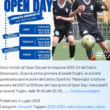
contro
il
cancro
Sono iniziati gli Open Day per la stagione 2023-24 del Calcio
Desenzano. Dopo la prima giornata di lunedì 3 luglio, la società
gardesana apre le porte del Centro Sportivo “Maraviglia” a tutte le
annata dal 2007 al 2019 per altri due giorni di Open Day: mercoledì 5
Desen
e venerdì 7 luglio, dalle 18:00 alle 20:30.……
Continua a leggere
date
Pubblicato
4 Luglio 2023
e
Categorie:
Giovanili
Taggato
2023-2024
,
calcio bresciano
,
calcio
orari