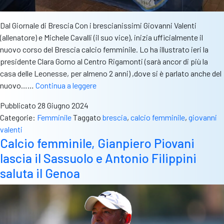
Dal Giornale di Brescia Con i brescianissimi Giovanni Valenti
(allenatore) e Michele Cavalli (il suo vice), inizia ufficialmente il
nuovo corso del Brescia calcio femminile. Lo ha illustrato ieri la
presidente Clara Gorno al Centro Rigamonti (sarà ancor di più la
casa delle Leonesse, per almeno 2 anni) ,dove si è parlato anche del
La
nuovo……
Continua a leggere
presentazione
Pubblicato
28 Giugno 2024
di
Categorie:
Femminile
Taggato
brescia
,
calcio femminile
,
giovanni
Giovanni
valenti
Valenti
Calcio femminile, Gianpiero Piovani
al
lascia il Sassuolo e Antonio Filippini
Brescia
femminile:
saluta il Genoa
“Fiducia
in
me,
è