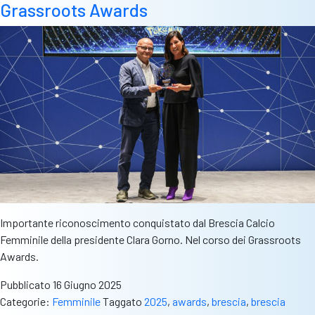
e
Grassroots Awards
della
voglia
di
fare
bene
Importante riconoscimento conquistato dal Brescia Calcio
Femminile della presidente Clara Gorno. Nel corso dei Grassroots
Awards.
Pubblicato
16 Giugno 2025
Categorie:
Femminile
Taggato
2025
,
awards
,
brescia
,
brescia