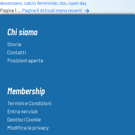
desenzano
,
calcio femminile
,
cbs
,
open day
Open
Paginazione
Pagina 1
…
Pagina 6
Articoli
meno recenti
Day
degli
stagi
2023-
articoli
Chi siamo
24
Storia
Contatti
Posizioni aperte
Membership
Termini e Condizioni
Entra nel club
Gestisci Cookie
Modifica la privacy