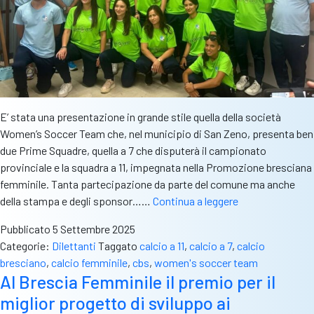
E’ stata una presentazione in grande stile quella della società
Women’s Soccer Team che, nel municipio di San Zeno, presenta ben
due Prime Squadre, quella a 7 che disputerà il campionato
provinciale e la squadra a 11, impegnata nella Promozione bresciana
femminile. Tanta partecipazione da parte del comune ma anche
Presentazioni
della stampa e degli sponsor……
Continua a leggere
–
Pubblicato
5 Settembre 2025
WST,
Categorie:
Dilettanti
Taggato
calcio a 11
,
calcio a 7
,
calcio
una
bresciano
,
calcio femminile
,
cbs
,
women's soccer team
partenza
Al Brescia Femminile il premio per il
all’insegna
miglior progetto di sviluppo ai
dell’entusiasmo