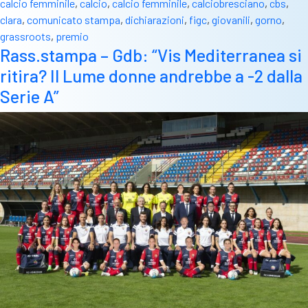
calcio femminile
,
calcio
,
calcio femminile
,
calciobresciano
,
cbs
,
clara
,
comunicato stampa
,
dichiarazioni
,
figc
,
giovanili
,
gorno
,
grassroots
,
premio
Rass.stampa – Gdb: “Vis Mediterranea si
ritira? Il Lume donne andrebbe a -2 dalla
Serie A”