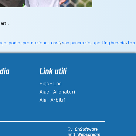
erti.
ago
,
podio
,
promozione
,
rossi
,
san pancrazio
,
sporting brescia
,
top
dia
Link utili
Figc - Lnd
Aiac - Allenatori
Aia - Arbitri
By
OnSoftware
and
Webscream