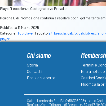
Play off eccellenza Castegnato vs Prevalle
Il girone D di Promozione continua a regalare pochi gol ma tante e
Pubblicato
11 Marzo 2025
Categorie:
Top player
Taggato
24
,
brescia
,
calcio
,
calciobresciano
,
player
Chi siamo
Membersh
Storia
Termini e Cond
Contatti
Entra nel club
Posizioni aperte
Gestisci Cooki
Modifica la pr
Calcio Lombardo Srl - P.I. 04583980984 - viale Caduti
Registrazione Tribunale di Brescia n. 32 dell'8/9/201