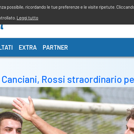
enza possibile, ricordando le tue preferenze e le visite ripetute. Cliccand
ntrollato.
Leggi tutto
LTATI
EXTRA
PARTNER
nciani, Rossi straordinario per