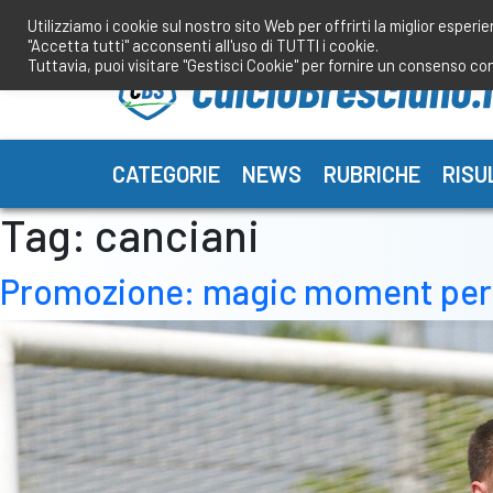
Salta
Utilizziamo i cookie sul nostro sito Web per offrirti la miglior esperi
al
"Accetta tutti" acconsenti all'uso di TUTTI i cookie.
contenuto
Tuttavia, puoi visitare "Gestisci Cookie" per fornire un consenso co
CATEGORIE
NEWS
RUBRICHE
RISU
Tag:
canciani
Promozione: magic moment per Ca