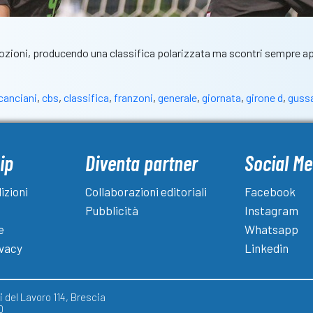
mozioni, producendo una classifica polarizzata ma scontri sempre ap
canciani
,
cbs
,
classifica
,
franzoni
,
generale
,
giornata
,
girone d
,
guss
ip
Diventa partner
Social Me
izioni
Collaborazioni editoriali
Facebook
Pubblicità
Instagram
e
Whatsapp
ivacy
Linkedin
 del Lavoro 114, Brescia
0