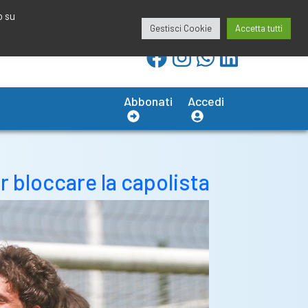
redazione@calciobresciano.it
349.1834075
o su
Gestisci Cookie
Accetta tutti
Abbonati
Accedi
 bloccare la capolista