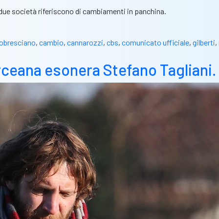
due società riferiscono di cambiamenti in panchina.
iobresciano
,
cambio
,
cannarozzi
,
cbs
,
comunicato ufficiale
,
gilberti
,
Orceana esonera Stefano Tagliani