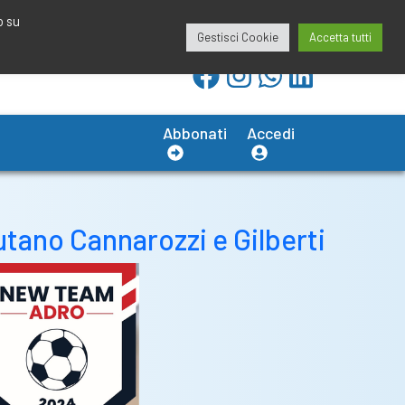
redazione@calciobresciano.it
349.1834075
o su
Gestisci Cookie
Accetta tutti
Abbonati
Accedi
tano Cannarozzi e Gilberti