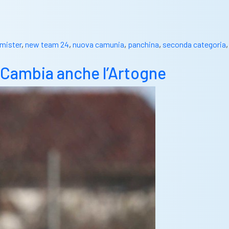
mister
,
new team 24
,
nuova camunia
,
panchina
,
seconda categoria
,
. Cambia anche l’Artogne