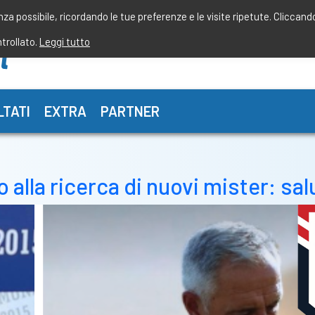
enza possibile, ricordando le tue preferenze e le visite ripetute. Cliccand
ntrollato.
Leggi tutto
LTATI
EXTRA
PARTNER
la ricerca di nuovi mister: salu