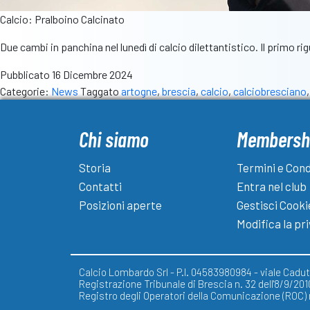
Calcio: Pralboino Calcinato
Due cambi in panchina nel lunedì di calcio dilettantistico. Il primo 
Pubblicato
16 Dicembre 2024
Categorie:
News
Taggato
artogne
,
brescia
,
calcio
,
calciobresciano
Chi siamo
Membersh
Storia
Termini e Cond
Contatti
Entra nel club
Posizioni aperte
Gestisci Cooki
Modifica la pr
Calcio Lombardo Srl - P.I. 04583980984 - viale Caduti
Registrazione Tribunale di Brescia n. 32 dell'8/9/201
Registro degli Operatori della Comunicazione (ROC