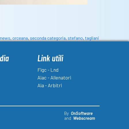
news
,
orceana
,
seconda categoria
,
stefano
,
tagliani
dia
Link utili
Figc - Lnd
Aiac - Allenatori
Aia - Arbitri
By
OnSoftware
and
Webscream