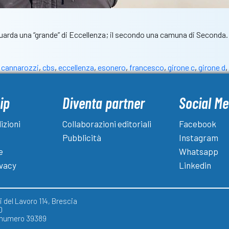
riguarda una “grande” di Eccellenza; il secondo una camuna di Seconda.
,
cannarozzi
,
cbs
,
eccellenza
,
esonero
,
francesco
,
girone c
,
girone d
,
ip
Diventa partner
Social Me
izioni
Collaborazioni editoriali
Facebook
Pubblicità
Instagram
e
Whatsapp
ivacy
Linkedin
 del Lavoro 114, Brescia
0
) numero 39389