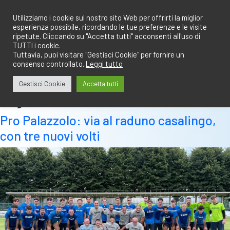
Salta
redazione@calciobresciano.it
349.1834075
al
Utilizziamo i cookie sul nostro sito Web per offrirti la miglior
esperienza possibile, ricordando le tue preferenze e le visite
contenuto
ripetute. Cliccando su "Accetta tutti" acconsenti all'uso di
TUTTI i cookie.
Tuttavia, puoi visitare "Gestisci Cookie" per fornire un
consenso controllato.
Leggi tutto
Abbonati
Accedi
Gestisci Cookie
Accetta tutti
Tag:
cerri
Pro Palazzolo: via al raduno casalingo,
con tre nuovi volti