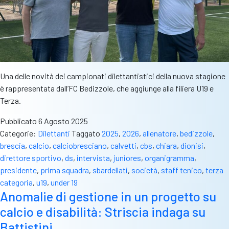
Una delle novità dei campionati dilettantistici della nuova stagione
è rappresentata dall’FC Bedizzole, che aggiunge alla filiera U19 e
Terza.
Pubblicato
6 Agosto 2025
Categorie:
Dilettanti
Taggato
2025
,
2026
,
allenatore
,
bedizzole
,
brescia
,
calcio
,
calciobresciano
,
calvetti
,
cbs
,
chiara
,
dionisi
,
direttore sportivo
,
ds
,
intervista
,
juniores
,
organigramma
,
presidente
,
prima squadra
,
sbardellati
,
società
,
staff tenico
,
terza
categoria
,
u19
,
under 19
Anomalie di gestione in un progetto su
calcio e disabilità: Striscia indaga su
Battistini