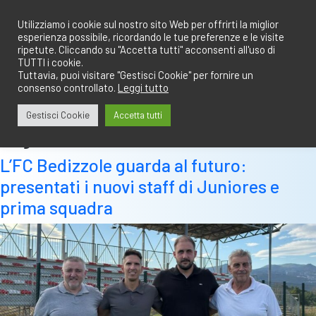
Salta
redazione@calciobresciano.it
349.1834075
al
Utilizziamo i cookie sul nostro sito Web per offrirti la miglior
esperienza possibile, ricordando le tue preferenze e le visite
contenuto
ripetute. Cliccando su "Accetta tutti" acconsenti all'uso di
TUTTI i cookie.
Tuttavia, puoi visitare "Gestisci Cookie" per fornire un
consenso controllato.
Leggi tutto
Abbonati
Accedi
Gestisci Cookie
Accetta tutti
Tag:
chiara
L’FC Bedizzole guarda al futuro:
presentati i nuovi staff di Juniores e
prima squadra