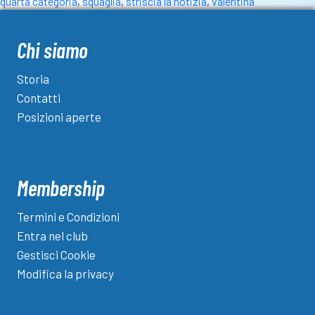
quarta categoria
,
squaglia
,
striscia la notizia
,
valentina
Chi siamo
Storia
Contatti
Posizioni aperte
Membership
Termini e Condizioni
Entra nel club
Gestisci Cookie
Modifica la privacy