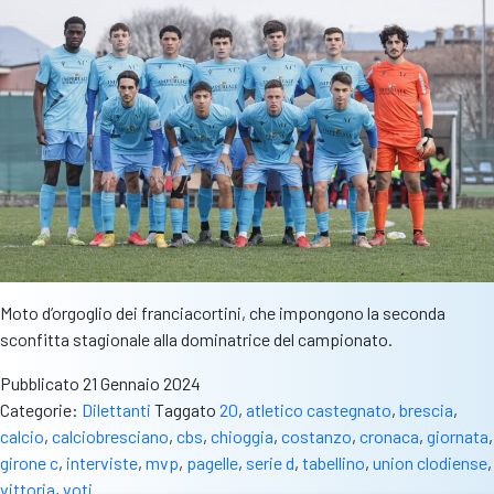
Moto d’orgoglio dei franciacortini, che impongono la seconda
sconfitta stagionale alla dominatrice del campionato.
Pubblicato
21 Gennaio 2024
Categorie:
Dilettanti
Taggato
20
,
atletico castegnato
,
brescia
,
calcio
,
calciobresciano
,
cbs
,
chioggia
,
costanzo
,
cronaca
,
giornata
,
girone c
,
interviste
,
mvp
,
pagelle
,
serie d
,
tabellino
,
union clodiense
,
vittoria
,
voti