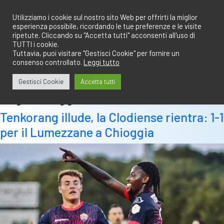
Salta
redazione@calciobresciano.it
349.1834075
al
Utilizziamo i cookie sul nostro sito Web per offrirti la miglior
esperienza possibile, ricordando le tue preferenze e le visite
contenuto
ripetute. Cliccando su "Accetta tutti" acconsenti all'uso di
TUTTI i cookie.
Tuttavia, puoi visitare "Gestisci Cookie" per fornire un
consenso controllato.
Leggi tutto
Abbonati
Accedi
Gestisci Cookie
Accetta tutti
Tag:
chioggia
Tenkorang illude, la Clodiense rientra: 1-1
per il Lumezzane a Chioggia