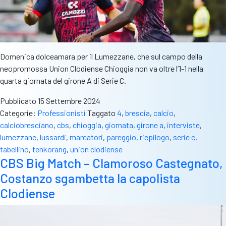
Domenica dolceamara per il Lumezzane, che sul campo della
neopromossa Union Clodiense Chioggia non va oltre l’1-1 nella
quarta giornata del girone A di Serie C.
Pubblicato
15 Settembre 2024
Categorie:
Professionisti
Taggato
4
,
brescia
,
calcio
,
calciobresciano
,
cbs
,
chioggia
,
giornata
,
girone a
,
interviste
,
lumezzane
,
lussardi
,
marcatori
,
pareggio
,
riepilogo
,
serie c
,
tabellino
,
tenkorang
,
union clodiense
CBS Big Match – Clamoroso Castegnato,
Costanzo sgambetta la capolista
Clodiense