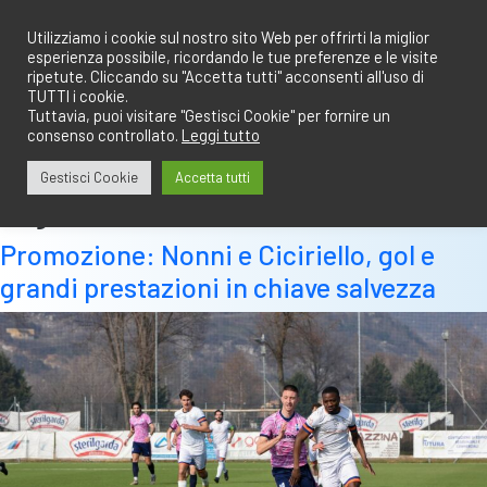
Salta
redazione@calciobresciano.it
349.1834075
al
Utilizziamo i cookie sul nostro sito Web per offrirti la miglior
esperienza possibile, ricordando le tue preferenze e le visite
contenuto
ripetute. Cliccando su "Accetta tutti" acconsenti all'uso di
TUTTI i cookie.
Tuttavia, puoi visitare "Gestisci Cookie" per fornire un
consenso controllato.
Leggi tutto
Abbonati
Accedi
Gestisci Cookie
Accetta tutti
Tag:
ciciriello
Promozione: Nonni e Ciciriello, gol e
grandi prestazioni in chiave salvezza