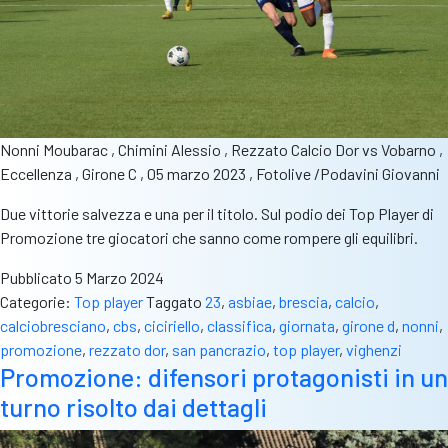
Nonni Moubarac , Chimini Alessio , Rezzato Calcio Dor vs Vobarno ,
Eccellenza , Girone C , 05 marzo 2023 , Fotolive /Podavini Giovanni
Due vittorie salvezza e una per il titolo. Sul podio dei Top Player di
Promozione tre giocatori che sanno come rompere gli equilibri.
Pubblicato
5 Marzo 2024
Categorie:
Top player
Taggato
23
,
asbiae
,
brescia
,
calcio
,
calciobresciano
,
cbs
,
ciciriello
,
classifica
,
giornata
,
girone d
,
nonni
,
promozione
,
rezzato dor
,
san pancrazio
,
top player
,
vighenzi
Promozione: difensori protagonisti in un
turno risolto dai dettagli