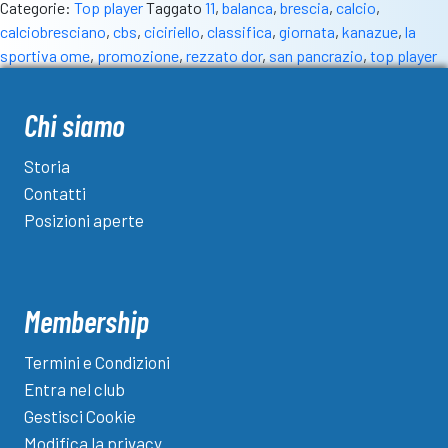
Categorie:
Top player
Taggato
11
,
balanca
,
brescia
,
calcio
,
calciobresciano
,
cbs
,
ciciriello
,
classifica
,
giornata
,
kanazue
,
la
sportiva ome
,
promozione
,
rezzato dor
,
san pancrazio
,
top player
Chi siamo
Storia
Contatti
Posizioni aperte
Membership
Termini e Condizioni
Entra nel club
Gestisci Cookie
Modifica la privacy