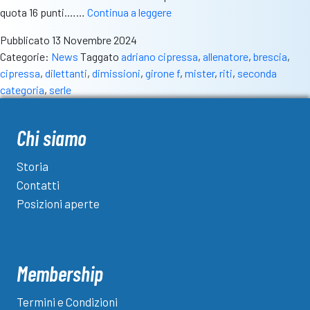
Panchina
quota 16 punti.……
Continua a leggere
del
Pubblicato
13 Novembre 2024
Serle:
Categorie:
News
Taggato
adriano cipressa
,
allenatore
,
brescia
,
la
cipressa
,
dilettanti
,
dimissioni
,
girone f
,
mister
,
riti
,
seconda
società
categoria
,
serle
sceglie
Cipressa,
Riti
Chi siamo
lascia
un
Storia
messaggio
Contatti
alla
Posizioni aperte
squadra
Membership
Termini e Condizioni