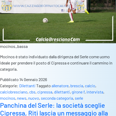
mocinos_bassa
Mocinos è stato individuato dalla dirigenza del Serle come uomo
ideale per prendere il posto di Cipressa e continuare il cammino in
categoria.
Pubblicato
14 Gennaio 2026
Categorie:
Dilettanti
Taggato
allenatore
,
brescia
,
calcio
,
calciobresciano
,
cbs
,
cipressa
,
dilettanti
,
girone f
,
intervista
,
mocinos
,
news
,
nuovo
,
seconda categoria
,
serle
Panchina del Serle: la società sceglie
Cipressa, Riti lascia un messaggio alla