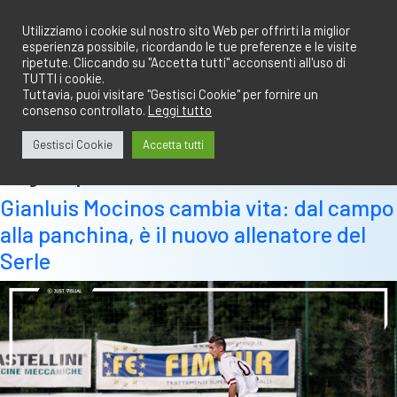
Salta
redazione@calciobresciano.it
349.1834075
al
Utilizziamo i cookie sul nostro sito Web per offrirti la miglior
esperienza possibile, ricordando le tue preferenze e le visite
contenuto
ripetute. Cliccando su "Accetta tutti" acconsenti all'uso di
TUTTI i cookie.
Tuttavia, puoi visitare "Gestisci Cookie" per fornire un
consenso controllato.
Leggi tutto
Abbonati
Accedi
Gestisci Cookie
Accetta tutti
Tag:
cipressa
Gianluis Mocinos cambia vita: dal campo
alla panchina, è il nuovo allenatore del
Serle