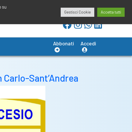
redazione@calciobresciano.it
349.1834075
o su
Gestisci Cookie
Accetta tutti
Abbonati
Accedi
San Carlo-Sant’Andrea