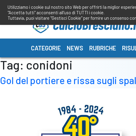
Salta
Utilizziamo i cookie sul nostro sito Web per offrirti la miglior esperi
al
"Accetta tutti" acconsenti all'uso di TUTTI i cookie.
contenuto
Tuttavia, puoi visitare "Gestisci Cookie" per fornire un consenso co
CATEGORIE
NEWS
RUBRICHE
RISU
Tag:
conidoni
Gol del portiere e rissa sugli sp