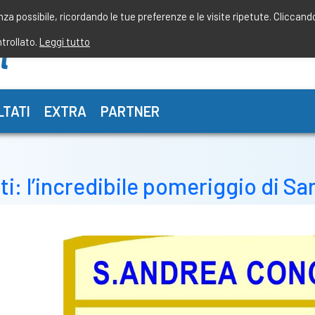
enza possibile, ricordando le tue preferenze e le visite ripetute. Cliccand
ntrollato.
Leggi tutto
LTATI
EXTRA
PARTNER
alti: l’incredibile pomeriggio di 