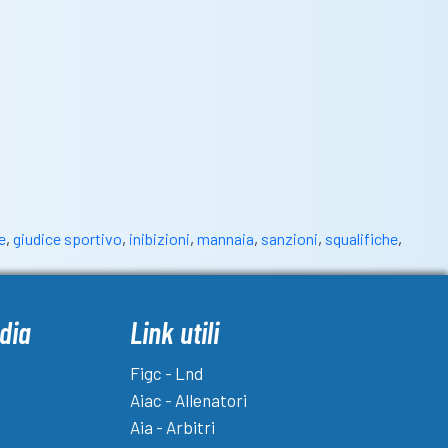
e
,
giudice sportivo
,
inibizioni
,
mannaia
,
sanzioni
,
squalifiche
,
dia
Link utili
Figc - Lnd
Aiac - Allenatori
Aia - Arbitri