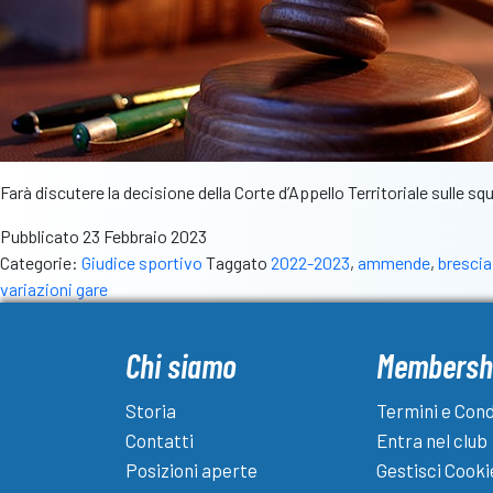
Farà discutere la decisione della Corte d’Appello Territoriale sulle squ
Pubblicato
23 Febbraio 2023
Categorie:
Giudice sportivo
Taggato
2022-2023
,
ammende
,
brescia
variazioni gare
Chi siamo
Membersh
Storia
Termini e Cond
Contatti
Entra nel club
Posizioni aperte
Gestisci Cooki