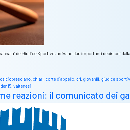
“mannaia” del Giudice Sportivo, arrivano due importanti decisioni dalla 
calciobresciano
,
chiari
,
corte d'appello
,
crl
,
giovanili
,
giudice sporti
der 15
,
valtenesi
me reazioni: il comunicato dei g