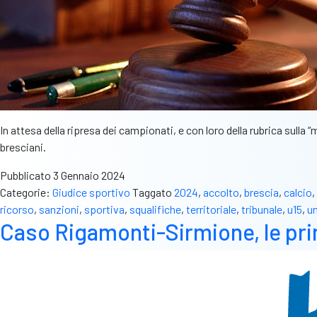
In attesa della ripresa dei campionati, e con loro della rubrica sulla 
bresciani.
Pubblicato
3 Gennaio 2024
Categorie:
Giudice sportivo
Taggato
2024
,
accolto
,
brescia
,
calcio
,
ricorso
,
sanzioni
,
sportiva
,
squalifiche
,
territoriale
,
tribunale
,
u15
,
un
Caso Rigamonti-Sirmione, le pri