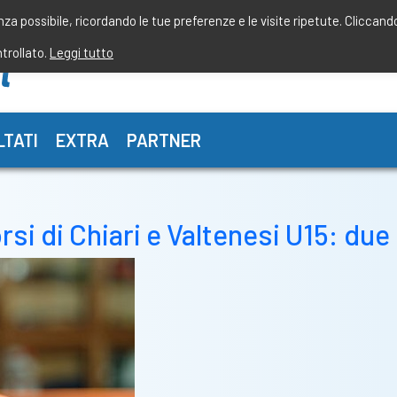
enza possibile, ricordando le tue preferenze e le visite ripetute. Cliccand
ntrollato.
Leggi tutto
LTATI
EXTRA
PARTNER
orsi di Chiari e Valtenesi U15: du