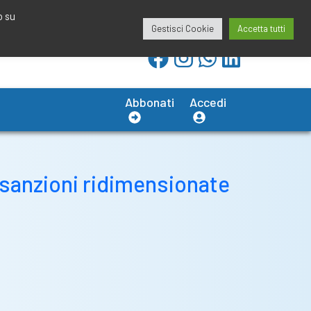
redazione@calciobresciano.it
349.1834075
o su
Gestisci Cookie
Accetta tutti
Abbonati
Accedi
e sanzioni ridimensionate