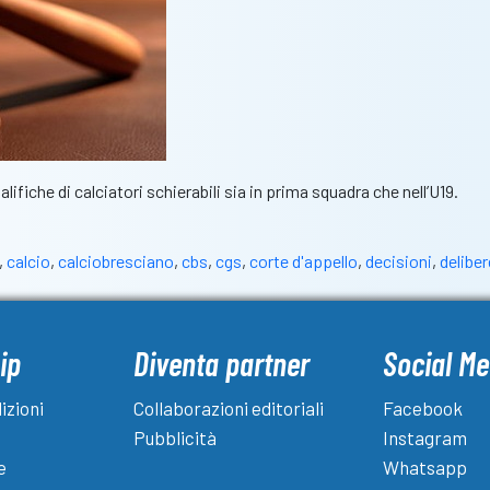
alifiche di calciatori schierabili sia in prima squadra che nell’U19.
,
calcio
,
calciobresciano
,
cbs
,
cgs
,
corte d'appello
,
decisioni
,
deliber
ip
Diventa partner
Social Me
izioni
Collaborazioni editoriali
Facebook
Pubblicità
Instagram
e
Whatsapp