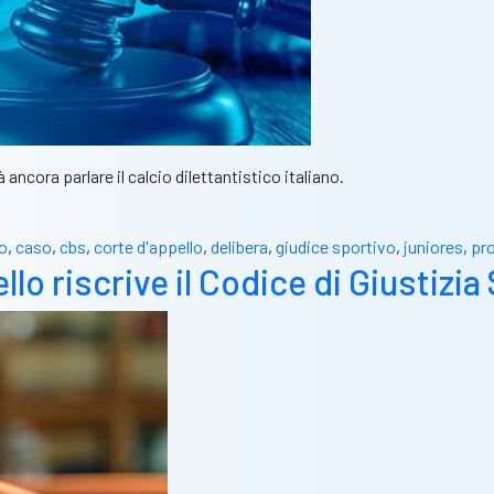
 ancora parlare il calcio dilettantistico italiano.
o
,
caso
,
cbs
,
corte d'appello
,
delibera
,
giudice sportivo
,
juniores
,
pro
lo riscrive il Codice di Giustizia