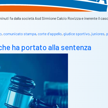
nuti fa dalla società Asd Sirmione Calcio Rovizza e inerente il ca
o
,
comunicato stampa
,
corte d'appello
,
giudice sportivo
,
juniores
,
p
che ha portato alla sentenza