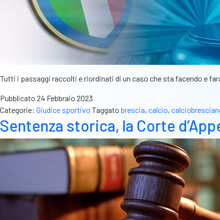
Tutti i passaggi raccolti e riordinati di un caso che sta facendo e farà
Pubblicato
24 Febbraio 2023
Categorie:
Giudice sportivo
Taggato
brescia
,
calcio
,
calciobrescian
Sentenza storica, la Corte d’Appel