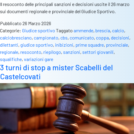
Il resoconto delle principali sanzioni e decisioni uscite il 26 marzo
sui documenti regionale e provinciale del Giudice Sportivo.
Pubblicato
26 Marzo 2026
Categorie:
Giudice sportivo
Taggato
ammende
,
brescia
,
calcio
,
calciobresciano
,
campionato
,
cbs
,
comunicato
,
coppa
,
decisioni
,
dilettanti
,
giudice sportivo
,
inibizioni
,
prime squadre
,
provinciale
,
regionale
,
resoconto
,
riepilogo
,
sanzioni
,
settori giovanili
,
squalifiche
,
variazioni gare
3 turni di stop a mister Scabelli del
Castelcovati