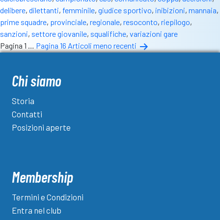
delibere
,
dilettanti
,
femminile
,
giudice sportivo
,
inibizioni
,
mannaia
,
prime squadre
,
provinciale
,
regionale
,
resoconto
,
riepilogo
,
sanzioni
,
settore giovanile
,
squalifiche
,
variazioni gare
Paginazione
Pagina 1
…
Pagina 16
Articoli
meno recenti
degli
articoli
Chi siamo
Storia
Contatti
Posizioni aperte
Membership
Termini e Condizioni
Entra nel club