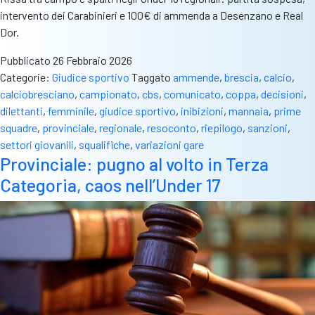
intervento dei Carabinieri e 100€ di ammenda a Desenzano e Real
Dor.
Pubblicato
26 Febbraio 2026
Categorie:
Giudice sportivo
Taggato
ammende
,
brescia
,
calcio
,
calciobresciano
,
campionato
,
cbs
,
comunicato
,
coppa
,
decisioni
,
dilettanti
,
femminile
,
giudice sportivo
,
inibizioni
,
mannaia
,
prime
squadre
,
provinciale
,
regionale
,
resoconto
,
riepilogo
,
sanzioni
,
settori giovanili
,
squalifiche
,
variazioni gare
Provinciale: pugno al volto in Terza
Categoria, caos nell’Under 17