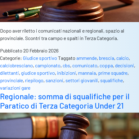
Dopo aver riletto i comunicati nazionali e regionali, spazio al
provinciale. Scontri tra campo e spalti in Terza Categoria.
Pubblicato
20 Febbraio 2026
Categorie:
Giudice sportivo
Taggato
ammende
,
brescia
,
calcio
,
calciobresciano
,
campionato
,
cbs
,
comunicato
,
coppa
,
decisioni
,
dilettanti
,
giudice sportivo
,
inibizioni
,
mannaia
,
prime squadre
,
provinciale
,
riepilogo
,
sanzioni
,
settori giovanili
,
squalifiche
,
variazioni gare
Regionale: somma di squalifiche per il
Paratico di Terza Categoria Under 21