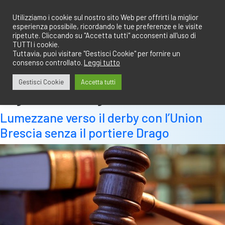
Salta
redazione@calciobresciano.it
349.1834075
al
Utilizziamo i cookie sul nostro sito Web per offrirti la miglior
esperienza possibile, ricordando le tue preferenze e le visite
contenuto
ripetute. Cliccando su "Accetta tutti" acconsenti all'uso di
TUTTI i cookie.
Tuttavia, puoi visitare "Gestisci Cookie" per fornire un
consenso controllato.
Leggi tutto
Abbonati
Accedi
Gestisci Cookie
Accetta tutti
Tag:
variazioni gare
Lumezzane verso il derby con l’Union
Brescia senza il portiere Drago