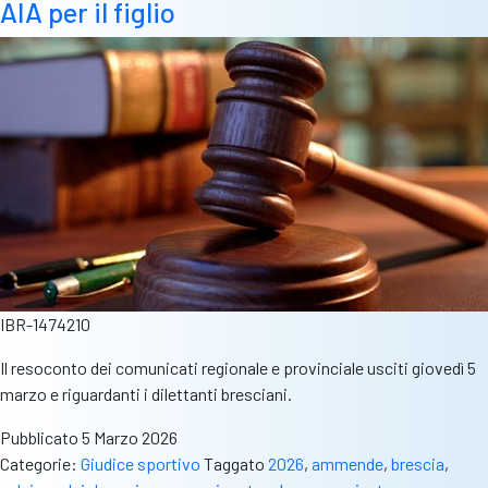
AIA per il figlio
IBR-1474210
Il resoconto dei comunicati regionale e provinciale usciti giovedì 5
marzo e riguardanti i dilettanti bresciani.
Pubblicato
5 Marzo 2026
Categorie:
Giudice sportivo
Taggato
2026
,
ammende
,
brescia
,