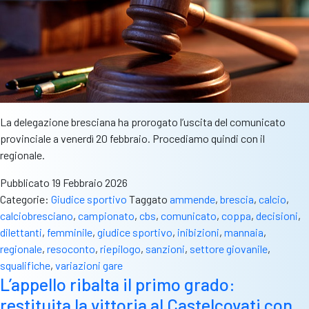
La delegazione bresciana ha prorogato l’uscita del comunicato
provinciale a venerdì 20 febbraio. Procediamo quindi con il
regionale.
Pubblicato
19 Febbraio 2026
Categorie:
Giudice sportivo
Taggato
ammende
,
brescia
,
calcio
,
calciobresciano
,
campionato
,
cbs
,
comunicato
,
coppa
,
decisioni
,
dilettanti
,
femminile
,
giudice sportivo
,
inibizioni
,
mannaia
,
regionale
,
resoconto
,
riepilogo
,
sanzioni
,
settore giovanile
,
squalifiche
,
variazioni gare
L’appello ribalta il primo grado:
restituita la vittoria al Castelcovati con