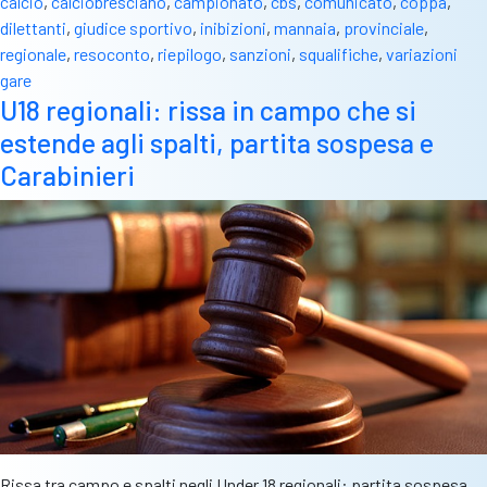
calcio
,
calciobresciano
,
campionato
,
cbs
,
comunicato
,
coppa
,
dilettanti
,
giudice sportivo
,
inibizioni
,
mannaia
,
provinciale
,
regionale
,
resoconto
,
riepilogo
,
sanzioni
,
squalifiche
,
variazioni
gare
U18 regionali: rissa in campo che si
estende agli spalti, partita sospesa e
Carabinieri
Rissa tra campo e spalti negli Under 18 regionali: partita sospesa,