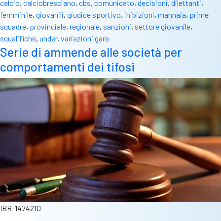
calcio
,
calciobresciano
,
cbs
,
comunicato
,
decisioni
,
dilettanti
,
femminile
,
giovanili
,
giudice sportivo
,
inibizioni
,
mannaia
,
prime
squadre
,
provinciale
,
regionale
,
sanzioni
,
settore giovanile
,
squalifiche
,
under
,
variazioni gare
Serie di ammende alle società per
comportamenti dei tifosi
IBR-1474210