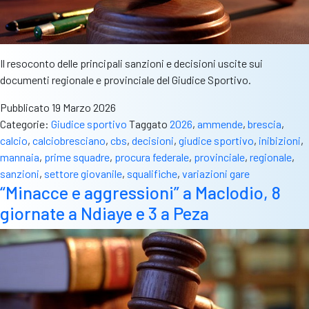
Il resoconto delle principali sanzioni e decisioni uscite sui
documenti regionale e provinciale del Giudice Sportivo.
Pubblicato
19 Marzo 2026
Categorie:
Giudice sportivo
Taggato
2026
,
ammende
,
brescia
,
calcio
,
calciobresciano
,
cbs
,
decisioni
,
giudice sportivo
,
inibizioni
,
mannaia
,
prime squadre
,
procura federale
,
provinciale
,
regionale
,
sanzioni
,
settore giovanile
,
squalifiche
,
variazioni gare
“Minacce e aggressioni” a Maclodio, 8
giornate a Ndiaye e 3 a Peza