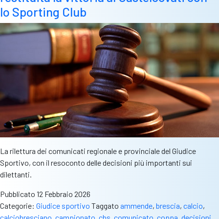
lo Sporting Club
La rilettura dei comunicati regionale e provinciale del Giudice
Sportivo, con il resoconto delle decisioni più importanti sui
dilettanti.
Pubblicato
12 Febbraio 2026
Categorie:
Giudice sportivo
Taggato
ammende
,
brescia
,
calcio
,
calciobresciano
,
campionato
,
cbs
,
comunicato
,
coppa
,
decisioni
,