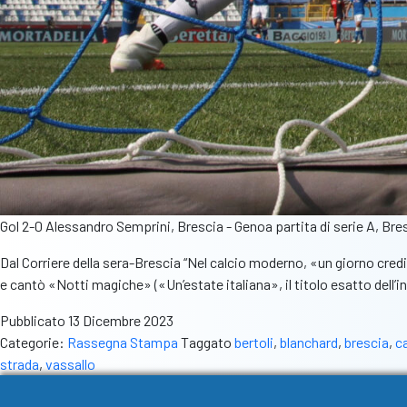
Gol 2-0 Alessandro Semprini, Brescia - Genoa partita di serie A, Bre
Dal Corriere della sera-Brescia “Nel calcio moderno, «un giorno credi
e cantò «Notti magiche» («Un’estate italiana», il titolo esatto dell’i
Pubblicato
13 Dicembre 2023
Categorie:
Rassegna Stampa
Taggato
bertoli
,
blanchard
,
brescia
,
ca
strada
,
vassallo