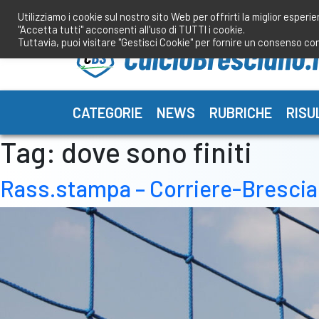
Salta
Utilizziamo i cookie sul nostro sito Web per offrirti la miglior esperi
al
"Accetta tutti" acconsenti all'uso di TUTTI i cookie.
contenuto
Tuttavia, puoi visitare "Gestisci Cookie" per fornire un consenso co
CATEGORIE
NEWS
RUBRICHE
RISU
Tag:
dove sono finiti
Rass.stampa – Corriere-Brescia: “