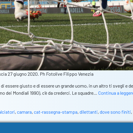
scia 27 giugno 2020. Ph Fotolive Filippo Venezia
 di essere giusto e di essere un grande uomo, in un altro ti svegli e
nno dei Mondiali 1990), c’è da crederci. Le squadre…
Continua a legger
lciatori
,
camara
,
cat-rassegna-stampa
,
dilettanti
,
dove sono finiti
,