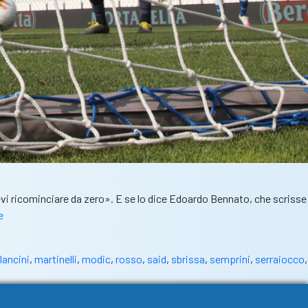
 devi ricominciare da zero». E se lo dice Edoardo Bennato, che scrisse
Rass.stampa
e
–
Corriere-
lancini
,
martinelli
,
modic
,
rosso
,
said
,
sbrissa
,
semprini
,
serraiocco
,
Brescia:
“Semprini
e