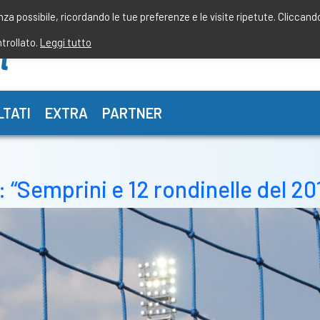
enza possibile, ricordando le tue preferenze e le visite ripetute. Cliccand
ntrollato.
Leggi tutto
LTATI
EXTRA
PARTNER
Semprini e 12 rondinelle del 2016