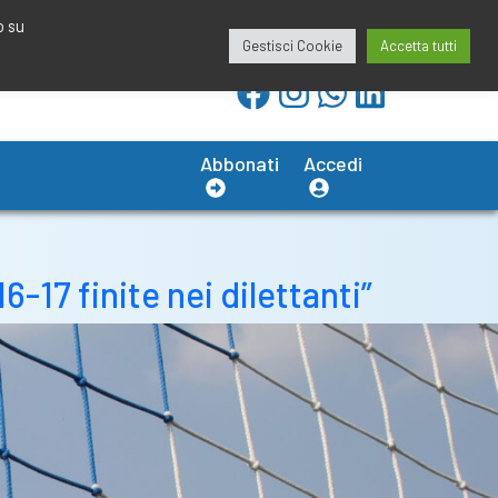
redazione@calciobresciano.it
349.1834075
o su
Gestisci Cookie
Accetta tutti
Abbonati
Accedi
-17 finite nei dilettanti”