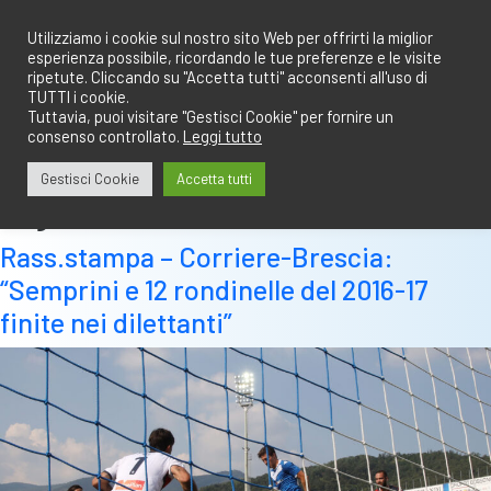
Salta
redazione@calciobresciano.it
349.1834075
al
Utilizziamo i cookie sul nostro sito Web per offrirti la miglior
esperienza possibile, ricordando le tue preferenze e le visite
contenuto
ripetute. Cliccando su "Accetta tutti" acconsenti all'uso di
TUTTI i cookie.
Tuttavia, puoi visitare "Gestisci Cookie" per fornire un
consenso controllato.
Leggi tutto
Abbonati
Accedi
Gestisci Cookie
Accetta tutti
Tag:
said
Rass.stampa – Corriere-Brescia:
“Semprini e 12 rondinelle del 2016-17
finite nei dilettanti”