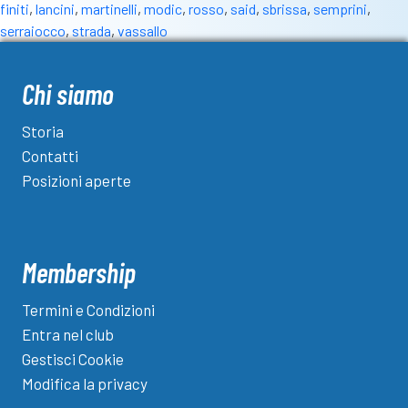
finiti
,
lancini
,
martinelli
,
modic
,
rosso
,
said
,
sbrissa
,
semprini
,
e
serraiocco
,
strada
,
vassallo
12
rondinelle
del
Chi siamo
2016-
17
Storia
finite
Contatti
nei
Posizioni aperte
dilettanti”
Membership
Termini e Condizioni
Entra nel club
Gestisci Cookie
Modifica la privacy