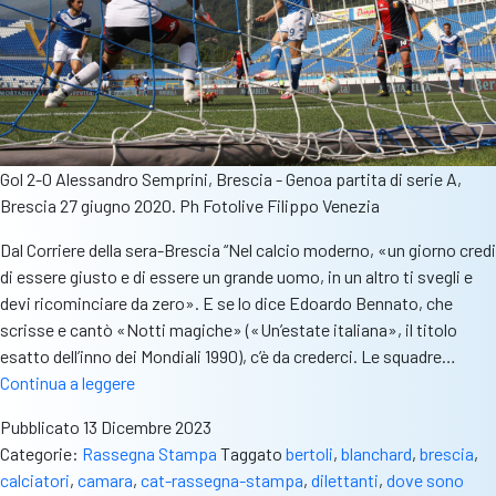
Gol 2-0 Alessandro Semprini, Brescia - Genoa partita di serie A,
Brescia 27 giugno 2020. Ph Fotolive Filippo Venezia
Dal Corriere della sera-Brescia “Nel calcio moderno, «un giorno credi
di essere giusto e di essere un grande uomo, in un altro ti svegli e
devi ricominciare da zero». E se lo dice Edoardo Bennato, che
scrisse e cantò «Notti magiche» («Un’estate italiana», il titolo
esatto dell’inno dei Mondiali 1990), c’è da crederci. Le squadre…
Rass.stampa
Continua a leggere
–
Pubblicato
13 Dicembre 2023
Corriere-
Categorie:
Rassegna Stampa
Taggato
bertoli
,
blanchard
,
brescia
,
Brescia:
calciatori
,
camara
,
cat-rassegna-stampa
,
dilettanti
,
dove sono
“Semprini