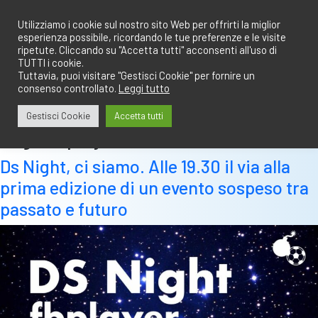
Salta
redazione@calciobresciano.it
349.1834075
al
Utilizziamo i cookie sul nostro sito Web per offrirti la miglior
esperienza possibile, ricordando le tue preferenze e le visite
contenuto
ripetute. Cliccando su "Accetta tutti" acconsenti all'uso di
TUTTI i cookie.
Tuttavia, puoi visitare "Gestisci Cookie" per fornire un
consenso controllato.
Leggi tutto
Abbonati
Accedi
Gestisci Cookie
Accetta tutti
Tag:
fb player
Ds Night, ci siamo. Alle 19.30 il via alla
prima edizione di un evento sospeso tra
passato e futuro