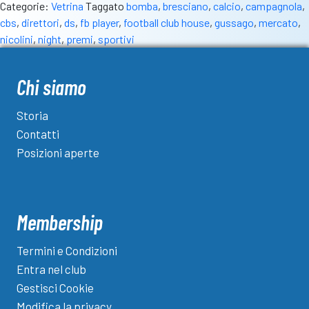
Categorie:
Vetrina
Taggato
bomba
,
bresciano
,
calcio
,
campagnola
,
al
cbs
,
direttori
,
ds
,
fb player
,
football club house
,
gussago
,
mercato
,
futuro.
nicolini
,
night
,
premi
,
sportivi
Il
3
giugno
Chi siamo
alla
Campagnola
Storia
l’evento
Contatti
dedicato
Posizioni aperte
ai
direttori
sportivi
Membership
Termini e Condizioni
Entra nel club
Gestisci Cookie
Modifica la privacy