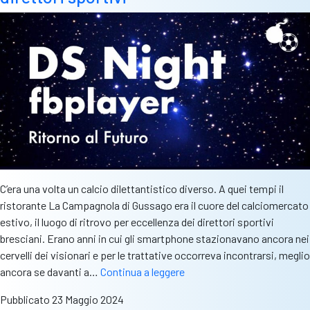
C’era una volta un calcio dilettantistico diverso. A quei tempi il
ristorante La Campagnola di Gussago era il cuore del calciomercato
estivo, il luogo di ritrovo per eccellenza dei direttori sportivi
bresciani. Erano anni in cui gli smartphone stazionavano ancora nei
cervelli dei visionari e per le trattative occorreva incontrarsi, meglio
Ds
ancora se davanti a…
Continua a leggere
Night,
Pubblicato
23 Maggio 2024
ritorno