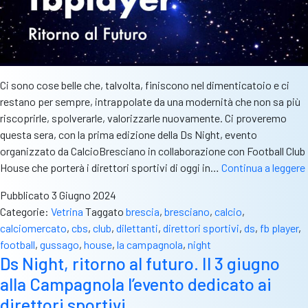
Ci sono cose belle che, talvolta, finiscono nel dimenticatoio e ci
restano per sempre, intrappolate da una modernità che non sa più
riscoprirle, spolverarle, valorizzarle nuovamente. Ci proveremo
questa sera, con la prima edizione della Ds Night, evento
organizzato da CalcioBresciano in collaborazione con Football Club
House che porterà i direttori sportivi di oggi in…
Continua a leggere
Pubblicato
3 Giugno 2024
Categorie:
Vetrina
Taggato
brescia
,
bresciano
,
calcio
,
calciomercato
,
cbs
,
club
,
dilettanti
,
direttori sportivi
,
ds
,
fb player
,
football
,
gussago
,
house
,
la campagnola
,
night
Ds Night, ritorno al futuro. Il 3 giugno
i
alla Campagnola l’evento dedicato ai
direttori sportivi