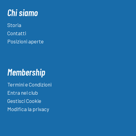
nuova
guida
Chi siamo
tecnica
delle
Storia
baby
Contatti
rondinelle
Posizioni aperte
Membership
Termini e Condizioni
Entra nel club
Gestisci Cookie
Modifica la privacy