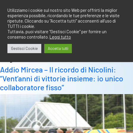
Salta
redazione@calciobresciano.it
349.1834075
al
Utilizziamo i cookie sul nostro sito Web per offrirti la miglior
esperienza possibile, ricordando le tue preferenze e le visite
contenuto
ripetute. Cliccando su "Accetta tutti" acconsenti all'uso di
TUTTI i cookie.
Tuttavia, puoi visitare "Gestisci Cookie" per fornire un
consenso controllato.
Leggi tutto
Abbonati
Accedi
Gestisci Cookie
Accetta tutti
Tag:
nicolini
Addio Mircea – Il ricordo di Nicolini:
“Vent’anni di vittorie insieme: io unico
collaboratore fisso”