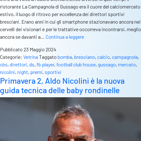
ristorante La Campagnola di Gussago era il cuore del calciomercato
estivo, il luogo di ritrovo per eccellenza dei direttori sportivi
bresciani. Erano anni in cui gli smartphone stazionavano ancora nei
cervelli dei visionari e per le trattative occorreva incontrarsi, meglio
Ds
ancora se davanti a…
Continua a leggere
Night,
Pubblicato
23 Maggio 2024
ritorno
Categorie:
Vetrina
Taggato
bomba
,
bresciano
,
calcio
,
campagnola
,
al
cbs
,
direttori
,
ds
,
fb player
,
football club house
,
gussago
,
mercato
,
futuro.
nicolini
,
night
,
premi
,
sportivi
Il
Primavera 2, Aldo Nicolini è la nuova
3
guida tecnica delle baby rondinelle
giugno
alla
Campagnola
l’evento
dedicato
ai
direttori