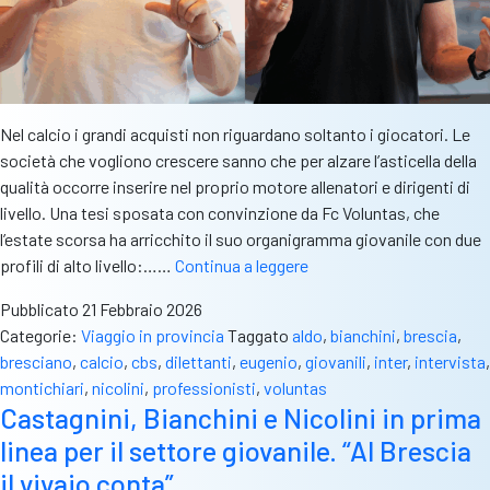
Nel calcio i grandi acquisti non riguardano soltanto i giocatori. Le
società che vogliono crescere sanno che per alzare l’asticella della
qualità occorre inserire nel proprio motore allenatori e dirigenti di
livello. Una tesi sposata con convinzione da Fc Voluntas, che
l’estate scorsa ha arricchito il suo organigramma giovanile con due
Bianchini:
profili di alto livello:……
Continua a leggere
“A
Pubblicato
21 Febbraio 2026
Montichiari
Categorie:
Viaggio in provincia
Taggato
aldo
,
bianchini
,
brescia
,
doppio
bresciano
,
calcio
,
cbs
,
dilettanti
,
eugenio
,
giovanili
,
inter
,
intervista
,
focus.
montichiari
,
nicolini
,
professionisti
,
voluntas
Coltiviamo
Castagnini, Bianchini e Nicolini in prima
talenti
linea per il settore giovanile. “Al Brescia
per
Inter
il vivaio conta”