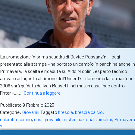
sportivi
La promozione in prima squadra di Davide Possanzini – oggi
presentato alla stampa – ha portato un cambio in panchina anche in
Primavera: la scelta è ricaduta su Aldo Nicolini, esperto tecnico
arrivato ad agosto al timone dell’Under 17 – domenica la formazione
2006 sarà guidata da Ivan Massetti nel match casalingo contro
Primavera
l’Inter –.……
Continua a leggere
2,
Pubblicato
9 Febbraio 2023
Aldo
Categorie:
Giovanili
Taggato
brescia
,
brescia calcio
,
Nicolini
calciobresciano
,
cbs
,
giovanili
,
mister
,
nazionali
,
nicolini
,
Primavera
è
2
la