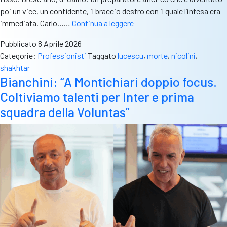
poi un vice, un confidente, il braccio destro con il quale l’intesa era
Addio
immediata. Carlo……
Continua a leggere
Mircea
Pubblicato
8 Aprile 2026
–
Categorie:
Professionisti
Taggato
lucescu
,
morte
,
nicolini
,
Il
shakhtar
ricordo
Bianchini: “A Montichiari doppio focus.
di
Coltiviamo talenti per Inter e prima
Nicolini:
“Vent’anni
squadra della Voluntas”
di
vittorie
insieme:
io
unico
collaboratore
fisso”