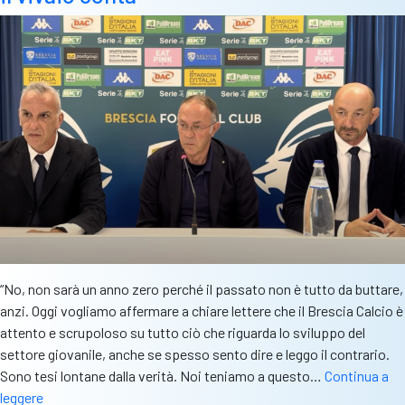
e
prima
squadra
della
Voluntas”
“No, non sarà un anno zero perché il passato non è tutto da buttare,
anzi. Oggi vogliamo affermare a chiare lettere che il Brescia Calcio è
attento e scrupoloso su tutto ciò che riguarda lo sviluppo del
settore giovanile, anche se spesso sento dire e leggo il contrario.
Sono tesi lontane dalla verità. Noi teniamo a questo…
Continua a
Castagnini,
leggere