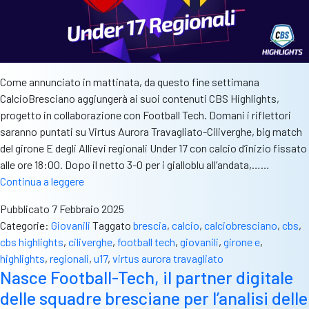
Come annunciato in mattinata, da questo fine settimana
CalcioBresciano aggiungerà ai suoi contenuti CBS Highlights,
progetto in collaborazione con Football Tech. Domani i riflettori
saranno puntati su Virtus Aurora Travagliato-Ciliverghe, big match
del girone E degli Allievi regionali Under 17 con calcio d’inizio fissato
alle ore 18:00. Dopo il netto 3-0 per i gialloblu all’andata,……
CBS
Continua a leggere
Highlights:
Pubblicato
7 Febbraio 2025
domani
Categorie:
Giovanili
Taggato
brescia
,
calcio
,
calciobresciano
,
cbs
,
l’esordio
cbs highlights
,
ciliverghe
,
football tech
,
giovanili
,
girone e
,
in
highlights
,
regionali
,
u17
,
virtus aurora travagliato
Virtus
Nasce Football-Tech, il partner digitale
Aurora
delle squadre bresciane per l’analisi delle
Travagliato-