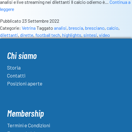
analisi e live streaming nei dilettanti Il calcio odierno è…
Continua a
Nasce
leggere
Football-
Pubblicato
23 Settembre 2022
Tech,
Categorie:
Vetrina
Taggato
analisi
,
brescia
,
bresciano
,
calcio
,
il
dilettanti
,
dirette
,
football tech
,
highlights
,
sintesi
,
video
partner
digitale
delle
Chi siamo
squadre
bresciane
Storia
per
Contatti
l’analisi
Posizioni aperte
delle
partite
Membership
Termini e Condizioni