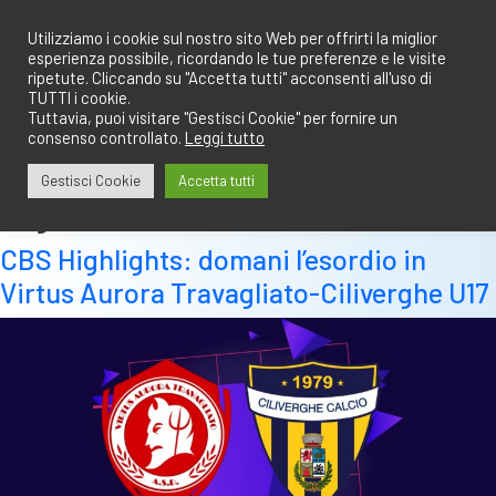
Salta
redazione@calciobresciano.it
349.1834075
al
Utilizziamo i cookie sul nostro sito Web per offrirti la miglior
esperienza possibile, ricordando le tue preferenze e le visite
contenuto
ripetute. Cliccando su "Accetta tutti" acconsenti all'uso di
TUTTI i cookie.
Tuttavia, puoi visitare "Gestisci Cookie" per fornire un
consenso controllato.
Leggi tutto
Abbonati
Accedi
Gestisci Cookie
Accetta tutti
Tag:
football tech
CBS Highlights: domani l’esordio in
Virtus Aurora Travagliato-Ciliverghe U17