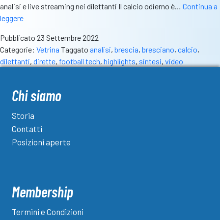
analisi e live streaming nei dilettanti Il calcio odierno è…
Continua a
Nasce
leggere
Football-
Pubblicato
23 Settembre 2022
Tech,
Categorie:
Vetrina
Taggato
analisi
,
brescia
,
bresciano
,
calcio
,
il
dilettanti
,
dirette
,
football tech
,
highlights
,
sintesi
,
video
partner
digitale
delle
Chi siamo
squadre
bresciane
Storia
per
Contatti
l’analisi
Posizioni aperte
delle
partite
Membership
Termini e Condizioni