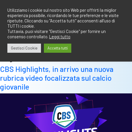
Salta
redazione@calciobresciano.it
349.1834075
al
Utilizziamo i cookie sul nostro sito Web per offrirti la miglior
esperienza possibile, ricordando le tue preferenze e le visite
contenuto
ripetute. Cliccando su "Accetta tutti" acconsenti all'uso di
TUTTI i cookie.
Tuttavia, puoi visitare "Gestisci Cookie" per fornire un
consenso controllato.
Leggi tutto
Abbonati
Accedi
Gestisci Cookie
Accetta tutti
Tag:
sintesi
CBS Highlights, in arrivo una nuova
rubrica video focalizzata sul calcio
giovanile