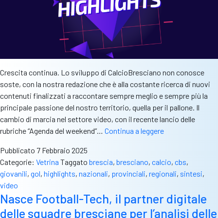
Crescita continua. Lo sviluppo di CalcioBresciano non conosce
soste, con la nostra redazione che è alla costante ricerca di nuovi
contenuti finalizzati a raccontare sempre meglio e sempre più la
principale passione del nostro territorio, quella per il pallone. Il
cambio di marcia nel settore video, con il recente lancio delle
CBS
rubriche “Agenda del weekend”…
Continua a leggere
Highlights,
Pubblicato
7 Febbraio 2025
in
Categorie:
Vetrina
Taggato
brescia
,
bresciano
,
calcio
,
cbs
,
arrivo
giovanili
,
gol
,
highlights
,
nazionali
,
provinciali
,
regionali
,
sintesi
,
una
video
nuova
Nasce Football-Tech, il partner digitale
rubrica
delle squadre bresciane per l’analisi delle
video